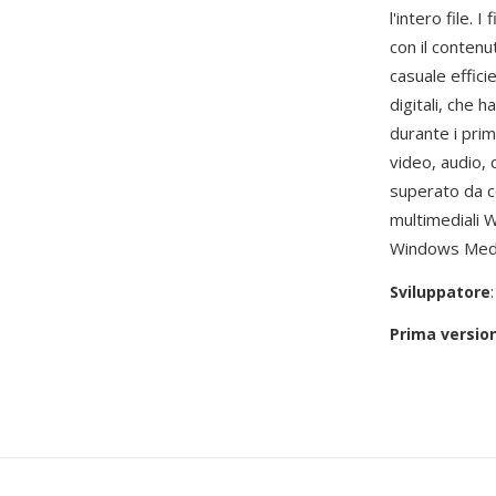
l'intero file.
con il conten
casuale effici
digitali, che 
durante i primi
video, audio,
superato da co
multimediali W
Windows Medi
Sviluppatore
Prima versio