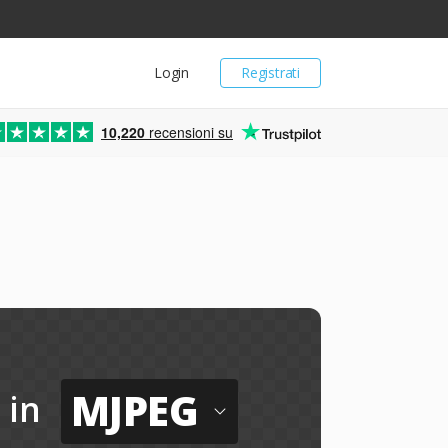
Login
Registrati
10,220
recensioni su
MJPEG
in