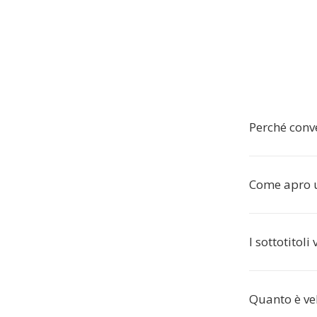
Perché conv
Come apro u
I sottotitol
Quanto è ve