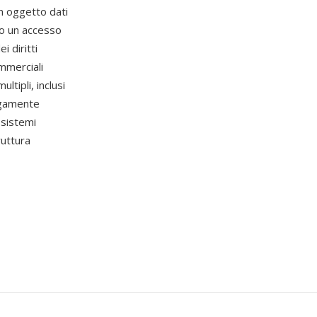
un oggetto dati
no un accesso
i diritti
ommerciali
ltipli, inclusi
argamente
osistemi
ruttura