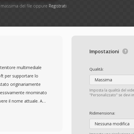
ne massima del file oppure
Registrati
Impostazioni
tenitore multimediale
Qualità:
oft per supportare lo
Massima
 stato originariamente
Imposta la qualità del vide
cessivamente rinominato
"Personalizzato" se devi i
ere il nome attuale. ASF
ontenuti Windows Media
Ridimensiona:
MV), sebbene possa
Nessuna modifica
o è stato architettato