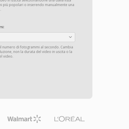
deo in uscita selezionandone una dalla lista
ioni più popolari o inserendo manualmente una
.
mi:
 il numero di fotogrammi al secondo. Cambia
oduzione, non la durata del video in uscita o la
el video.