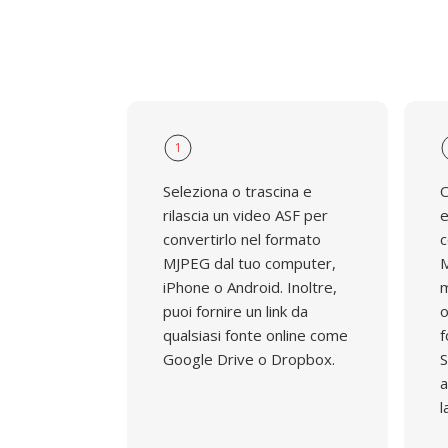
limitate.
1
Seleziona o trascina e
O
rilascia un video ASF per
e
convertirlo nel formato
c
MJPEG dal tuo computer,
M
iPhone o Android. Inoltre,
m
puoi fornire un link da
o
qualsiasi fonte online come
f
Google Drive o Dropbox.
S
a
l