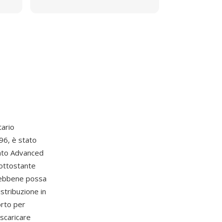
tario
96, è stato
ato Advanced
sottostante
ebbene possa
istribuzione in
orto per
 scaricare