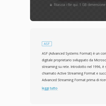
Rilascia i file qui. 1 GB dimensio
ASF
ASF (Advanced Systems Format) è un con
digitale proprietario sviluppato da Micros
streaming su rete. Introdotto nel 1996, è
chiamato Active Streaming Format e suc
Advanced Streaming Format prima di ricev
funge da contenitore sottostante per i c
leggi tutto
Audio (WMA) e Windows Media Video (W
ospitare dati da qualsiasi codec. Il format