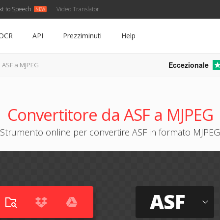
xt to Speech
Video Translator
OCR
API
Prezziminuti
Help
Eccezionale
ASF a MJPEG
Convertitore da ASF a MJPEG
Strumento online per convertire ASF in formato MJPEG
ASF