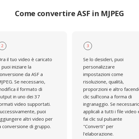
Come convertire ASF in MJPEG
2
3
ra il tuo video è caricato
Se lo desideri, puoi
 puoi iniziare la
personalizzare
onversione da ASF a
impostazioni come
JPEG. Se necessario,
risoluzione, qualità,
odifica il formato di
proporzioni e altro facen
utput in uno dei 37
clic sull'icona a forma di
ormati video supportati.
ingranaggio. Se necessari
uccessivamente, puoi
applicali a tutti i file video 
ggiungere altri video per
fai clic sul pulsante
a conversione di gruppo.
"Converti" per
l'elaborazione.