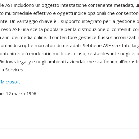
 I file ASF includono un oggetto intestazione contenente metadati, 
uto multimediale effettivo e oggetti indice opzionali che consento
ente. Un vantaggio chiave è il supporto integrato per la gestione de
ha reso ASF una scelta popolare per la distribuzione di contenuti c
 anni dei media online. Il contenitore gestisce flussi sincronizzati mu
 comandi script e marcatori di metadati. Sebbene ASF sia stato l
ntenitori più moderni in molti casi d'uso, resta rilevante negli ec
indows legacy e negli ambienti aziendali che si affidano all'infrast
a Services.
:
Microsoft
ne
: 12 marzo 1996