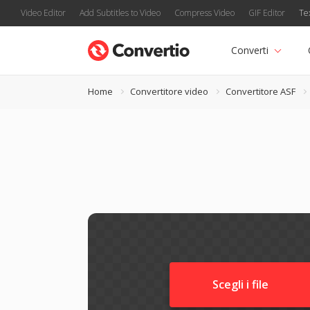
Video Editor
Add Subtitles to Video
Compress Video
GIF Editor
Te
Converti
Home
Convertitore video
Convertitore ASF
Scegli i file