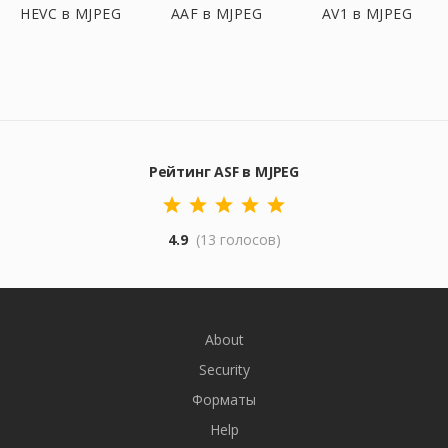
HEVC в MJPEG
AAF в MJPEG
AV1 в MJPEG
Рейтинг ASF в MJPEG
4.9
(13 голосов)
About
Security
Форматы
Help