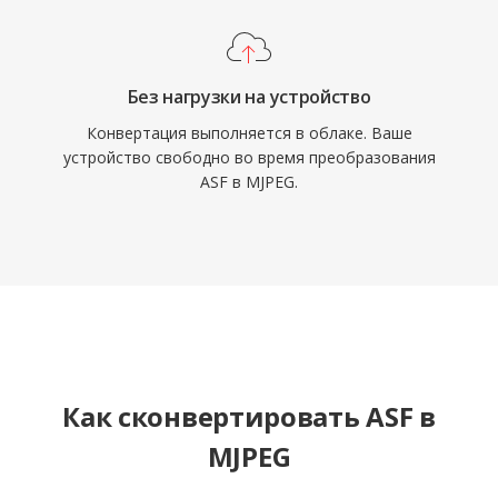
передаваться по HTTP, что упрощает
реализацию веб-систем мониторинга, а
простота кодека гарантирует надёжное
декодирование даже на встраиваемом
Без нагрузки на устройство
оборудовании с ограниченными ресурсами.
Конвертация выполняется в облаке. Ваше
устройство свободно во время преобразования
ASF в MJPEG.
Как сконвертировать ASF в
MJPEG