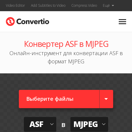
Video Editor
Add Subtitles to Video
Compress Video
Ещё
Конвертер ASF в MJPEG
Онлайн-инструмент для конвертации ASF в
формат MJPEG
Выберите файлы
ASF
MJPEG
в