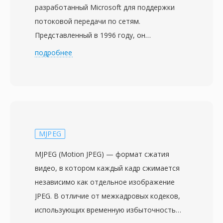
разработанный Microsoft для поддержки
потоковой передачи по сетям.
Представленный в 1996 году, он
первоначально назывался Active Streaming
подробнее
Format, затем Advanced Streaming Format,
прежде чем получил нынешнее имя. ASF
служит базовым контейнером для
форматов Windows Media Audio (WMA) и
Windows Media Video (WMV), хотя способен
вмещать данные любого кодека. Формат
MJPEG
проектировался с учётом сетевой доставки,
MJPEG (Motion JPEG) — формат сжатия
включая такие функции, как прямая
видео, в котором каждый кадр сжимается
коррекция ошибок, масштабируемый
независимо как отдельное изображение
битрейт и возможность перемотки внутри
JPEG. В отличие от межкадровых кодеков,
потока без загрузки всего файла. Файлы
использующих временную избыточность
ASF содержат объект заголовка с