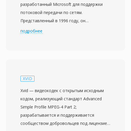
разработанный Microsoft для поддержки
потоковой передачи по сетям.
Представленный в 1996 году, он
первоначально назывался Active Streaming
подробнее
Format, затем Advanced Streaming Format,
прежде чем получил нынешнее имя. ASF
служит базовым контейнером для
форматов Windows Media Audio (WMA) и
Windows Media Video (WMV), хотя способен
вмещать данные любого кодека. Формат
XVID
проектировался с учётом сетевой доставки,
Xvid — видеокодек с открытым исходным
включая такие функции, как прямая
кодом, реализующий стандарт Advanced
коррекция ошибок, масштабируемый
Simple Profile MPEG-4 Part 2;
битрейт и возможность перемотки внутри
разрабатывается и поддерживается
потока без загрузки всего файла. Файлы
сообществом добровольцев под лицензией
ASF содержат объект заголовка с