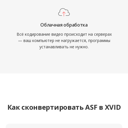
силами сообщества. Хотя H.264 и более
новые кодеки в значительной мере
заменили MPEG-4 ASP для нового
кодирования, Xvid продолжает
Облачная обработка
использоваться для совместимости со
Всё кодирование видео происходит на серверах
— ваш компьютер не нагружается, программы
старым оборудованием и в устаревших
устанавливать не нужно.
медиаколлекциях.
Как сконвертировать ASF в XVID