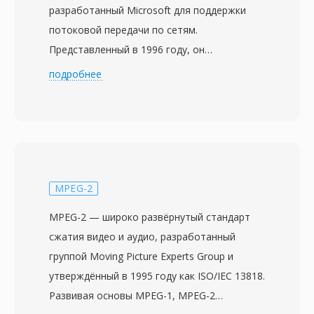
разработанный Microsoft для поддержки
потоковой передачи по сетям.
Представленный в 1996 году, он
первоначально назывался Active Streaming
подробнее
Format, затем Advanced Streaming Format,
прежде чем получил нынешнее имя. ASF
служит базовым контейнером для
форматов Windows Media Audio (WMA) и
Windows Media Video (WMV), хотя способен
вмещать данные любого кодека. Формат
MPEG-2
проектировался с учётом сетевой доставки,
MPEG-2 — широко развёрнутый стандарт
включая такие функции, как прямая
сжатия видео и аудио, разработанный
коррекция ошибок, масштабируемый
группой Moving Picture Experts Group и
битрейт и возможность перемотки внутри
утверждённый в 1995 году как ISO/IEC 13818.
потока без загрузки всего файла. Файлы
Развивая основы MPEG-1, MPEG-2
ASF содержат объект заголовка с