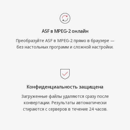
DVD-Video, обеспечив потребительский
корпоративных средах, использующих
рынок видео кинематографического
инфраструктуру Windows Media Services.
качества. Транспортный потоковый уровень
обеспечивает надёжное
ASF в MPEG-2 онлайн
мультиплексирование с механизмами
Преобразуйте ASF в MPEG-2 прямо в браузере —
устойчивости к ошибкам, необходимыми
без настольных программ и сложной настройки.
для вещания по зашумлённым каналам,
тогда как программный поток служит
приложениям хранения — таким как DVD.
MPEG-2 поддерживает разрешения до
1920x1152 в Main Profile at High Level с
Конфиденциальность защищена
битрейтами до 80 Мбит/с в
Загруженные файлы удаляются сразу после
профессиональных конфигурациях. Хотя
конвертации. Результаты автоматически
более новые кодеки H.264 и HEVC
стираются с серверов в течение 24 часов.
существенно превосходят по
эффективности сжатия, MPEG-2 прочно