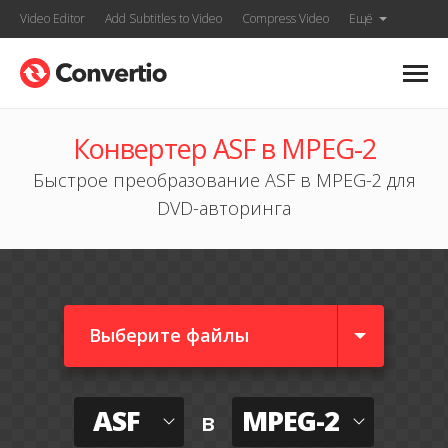
Video Editor
Add Subtitles to Video
Compress Video
Ещё
Конвертер ASF в MPEG-2
Быстрое преобразование ASF в MPEG-2 для
DVD-авторинга
Выберите файлы
ASF
MPEG-2
в