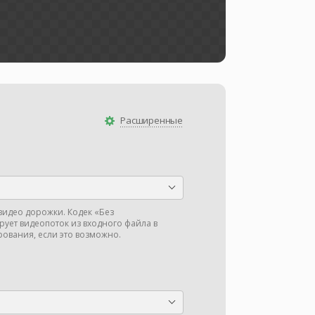
Расширенные
видео дорожки. Кодек «Без
ует видеопоток из входного файла в
ования, если это возможно.