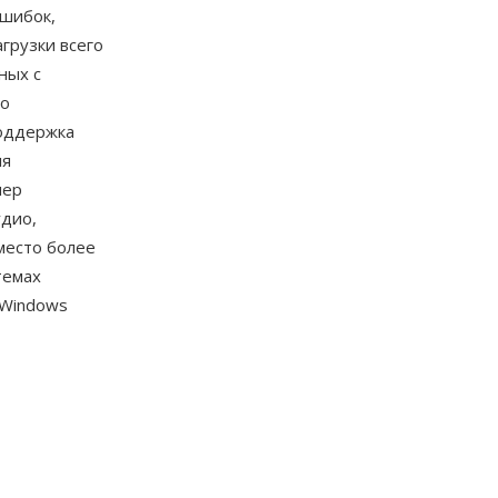
ошибок,
грузки всего
ных с
го
поддержка
ля
нер
удио,
место более
темах
 Windows