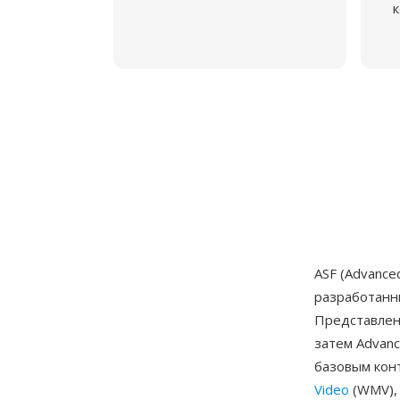
к
ASF (Advanc
разработан
Представленн
затем Advanc
базовым кон
Video
(WMV), 