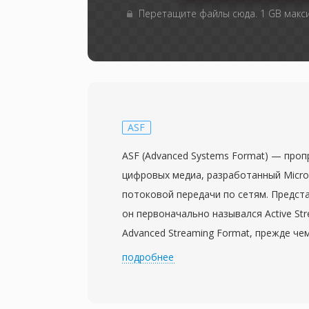
Перетащите файлы сюда. 1 GB мак
ASF
ASF (Advanced Systems Format) — про
цифровых медиа, разработанный Micro
потоковой передачи по сетям. Предста
он первоначально назывался Active Str
Advanced Streaming Format, прежде ч
имя. ASF служит базовым контейнеро
подробнее
Windows Media Audio (WMA) и Windows 
хотя способен вмещать данные любог