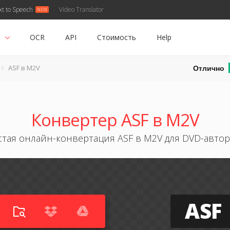
xt to Speech
Video Translator
ь
OCR
API
Стоимость
Help
Отлично
ASF в M2V
Конвертер ASF в M2V
тая онлайн-конвертация ASF в M2V для DVD-авто
ASF