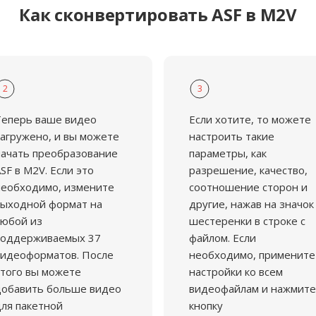
Как сконвертировать ASF в M2V
2
3
Теперь ваше видео
Если хотите, то можете
агружено, и вы можете
настроить такие
ачать преобразование
параметры, как
SF в M2V. Если это
разрешение, качество,
еобходимо, измените
соотношение сторон и
ыходной формат на
другие, нажав на значок
юбой из
шестеренки в строке с
поддерживаемых 37
файлом. Если
идеоформатов. После
необходимо, примените
того вы можете
настройки ко всем
добавить больше видео
видеофайлам и нажмите
ля пакетной
кнопку