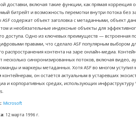
ой доставки, включая такие функции, как прямая коррекция 
мый битрейт и возможность перемотки внутри потока без за
 ASF содержат объект заголовка с метаданными, объект дан
том и необязательные индексные объекты для эффективно
го доступа. Одно из ключевых преимуществ — встроенная 
цифровыми правами, что сделало ASF популярным выбором д
го распространения контента на заре онлайн-медиа. Контей
т несколько синхронизированных потоков, включая видео, а
оманды и маркеры метаданных. Хотя ASF во многом уступил 
 контейнерам, он остаётся актуальным в устаревших экосис
иа и корпоративных средах, использующих инфраструктуру
s.
к
:
Microsoft
ка
: 12 марта 1996 г.