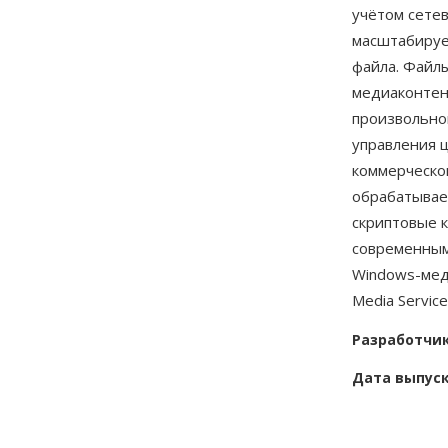
учётом сетев
масштабируе
файла. Файлы
медиаконтен
произвольно
управления 
коммерческо
обрабатывае
скриптовые к
современным
Windows-мед
Media Service
Разработчи
Дата выпус