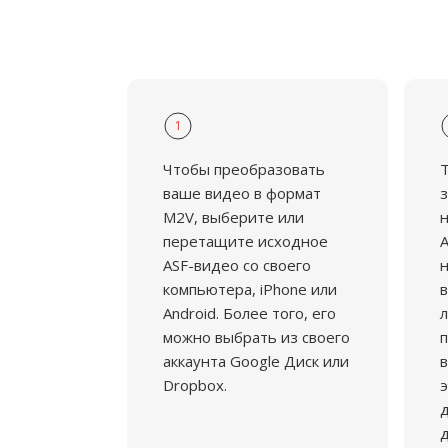
1
Чтобы преобразовать
ваше видео в формат
з
M2V, выберите или
н
перетащите исходное
A
ASF-видео со своего
н
компьютера, iPhone или
в
Android. Более того, его
л
можно выбрать из своего
аккаунта Google Диск или
в
Dropbox.
э
д