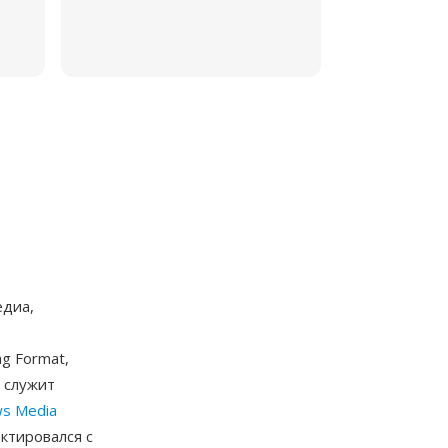
едиа,
g Format,
 служит
s Media
ктировался с