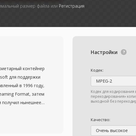
симальный размер файла или
Регистрация
Настройки
приетарный контейнер
Кодек:
soft для поддержки
MPEG-2
вленный в 1996 году,
Кодек для кодирования 
eaming Format, затем
перекодирования» копир
выходной без перекодир
ем получил нынешнее
м для форматов
Media Video (WMV),
Качество:
о кодека. Формат
Очень высокое