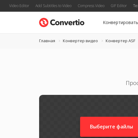
Video Editor
Add Subtitles to Video
Compress Video
GIF Editor
Te
Конвертироват
Главная
Конвертер видео
Конвертер ASF
Прос
Выберите файлы