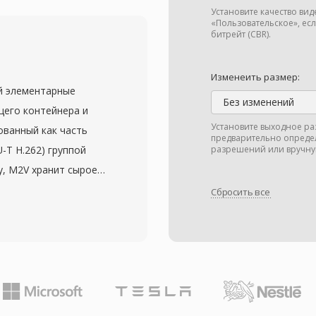
авки, включая такие
Установите качество ви
к, масштабируемый
«Пользовательское», ес
битрейт (CBR).
три потока без
ржат объект заголовка
Изменеить размер:
аконтентом и
й элементарные
ля эффективного
Без изменений
его контейнера и
чевых преимуществ —
Установите выходное ра
ованный как часть
предварительно опреде
фровыми правами, что
U-T H.262) группой
разрешений или вручну
 коммерческого
ду, M2V хранит сырое
лайн-медиа. Контейнер
оно присутствовало бы
Сбросить все
ованных потоков,
ке MPEG-2, но без
манды и маркеры
ксирование. Это
пил место более
всего в
я актуальным в
а, особенно при
а и корпоративных
потоки
 Windows Media
льно, а затем