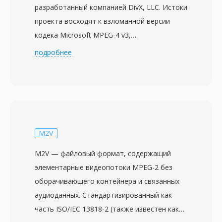
разработанный компанией DivX, LLC. Истоки
проекта восходят к взломанной версии
кодека Microsoft MPEG-4 v3,
распространявшейся в конце 1990-х, но
подробнее
легитимный кодек DivX появился в январе
2001 года как проект с открытым кодом
OpenDivX, а затем стал проприетарным
коммерческим продуктом. Кодек основан на
сжатии MPEG-4 Part 2 (ASP), а более
поздние версии включили поддержку
M2V
H.264/AVC и HEVC. DivX приобрёл огромную
M2V — файловый формат, содержащий
популярность в начале 2000-х благодаря
элементарные видеопотоки MPEG-2 без
способности сжать полнометражный
оборачивающего контейнера и связанных
фильм в файл, умещающийся на одном CD-
аудиоданных. Стандартизированный как
ROM, с сохранением приемлемого
часть ISO/IEC 13818-2 (также известен как
визуального качества. Такая