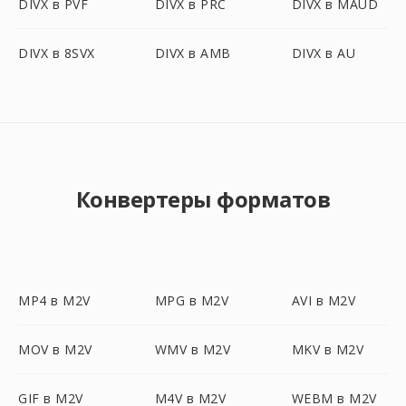
DIVX в PVF
DIVX в PRC
DIVX в MAUD
DIVX в 8SVX
DIVX в AMB
DIVX в AU
Конвертеры форматов
MP4 в M2V
MPG в M2V
AVI в M2V
MOV в M2V
WMV в M2V
MKV в M2V
GIF в M2V
M4V в M2V
WEBM в M2V