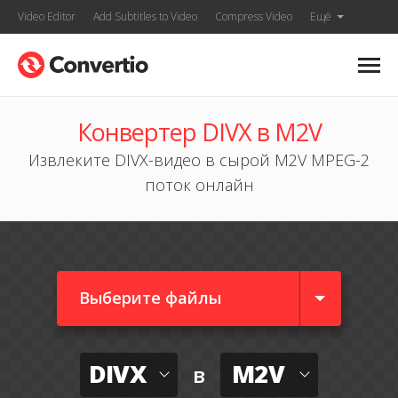
Video Editor
Add Subtitles to Video
Compress Video
Ещё
Конвертер DIVX в M2V
Извлеките DIVX-видео в сырой M2V MPEG-2
поток онлайн
Выберите файлы
DIVX
M2V
в