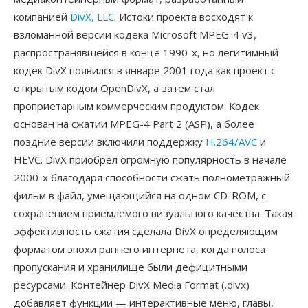
компанией
DivX, LLC
. Истоки проекта восходят к
взломанной версии кодека Microsoft MPEG-4 v3,
распространявшейся в конце 1990-х, но легитимный
кодек DivX появился в январе 2001 года как проект с
открытым кодом OpenDivX, а затем стал
проприетарным коммерческим продуктом. Кодек
основан на сжатии MPEG-4 Part 2 (ASP), а более
поздние версии включили поддержку
H.264/AVC
и
HEVC. DivX приобрёл огромную популярность в начале
2000-х благодаря способности сжать полнометражный
фильм в файл, умещающийся на одном CD-ROM, с
сохранением приемлемого визуального качества. Такая
эффективность сжатия сделала DivX определяющим
форматом эпохи раннего интернета, когда полоса
пропускания и хранилище были дефицитными
ресурсами. Контейнер DivX Media Format (.divx)
добавляет функции — интерактивные меню, главы,