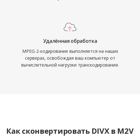
промежуточным звеном в
профессиональном мастеринге дисков и
подготовке к телевещанию.
Удалённая обработка
MPEG-2-кодирование выполняется на наших
серверах, освобождая ваш компьютер от
вычислительной нагрузки транскодирования.
Как сконвертировать DIVX в M2V