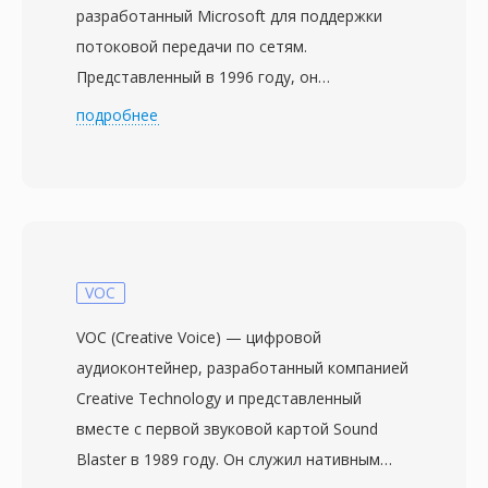
разработанный Microsoft для поддержки
потоковой передачи по сетям.
Представленный в 1996 году, он
первоначально назывался Active Streaming
подробнее
Format, затем Advanced Streaming Format,
прежде чем получил нынешнее имя. ASF
служит базовым контейнером для
форматов Windows Media Audio (WMA) и
Windows Media Video (WMV), хотя способен
вмещать данные любого кодека. Формат
VOC
проектировался с учётом сетевой доставки,
VOC (Creative Voice) — цифровой
включая такие функции, как прямая
аудиоконтейнер, разработанный компанией
коррекция ошибок, масштабируемый
Creative Technology и представленный
битрейт и возможность перемотки внутри
вместе с первой звуковой картой Sound
потока без загрузки всего файла. Файлы
Blaster в 1989 году. Он служил нативным
ASF содержат объект заголовка с