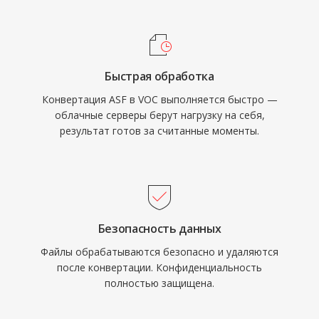
могли воспроизводить данные VOC
корпоративных средах, использующих
напрямую через DMA-передачу,
инфраструктуру Windows Media Services.
освобождая процессор в эпоху, когда
каждый такт был на счету. Формат широко
Быстрая обработка
использовался в DOS-играх от id Software,
Конвертация ASF в VOC выполняется быстро —
Sierra и LucasArts. С распространением
облачные серверы берут нагрузку на себя,
Windows и формата WAV VOC постепенно
результат готов за считанные моменты.
вышел из массового использования, однако
остаётся важным для сохранения ретро-игр
и работы с архивами винтажного PC-аудио.
Безопасность данных
Файлы обрабатываются безопасно и удаляются
после конвертации. Конфиденциальность
полностью защищена.