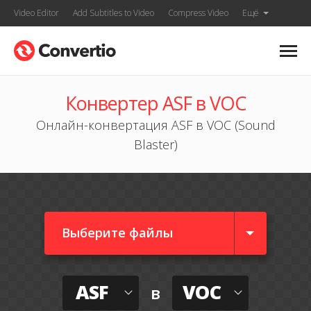
Video Editor
Add Subtitles to Video
Compress Video
Ещё
Конвертер ASF в VOC
Онлайн-конвертация ASF в VOC (Sound
Blaster)
Выберите файлы
ASF
VOC
в