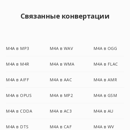
Связанные конвертации
M4A в MP3
M4A в WAV
M4A в OGG
M4A в M4R
M4A в WMA
M4A в FLAC
M4A в AIFF
M4A в AAC
M4A в AMR
M4A в OPUS
M4A в MP2
M4A в GSM
M4A в CDDA
M4A в AC3
M4A в AU
M4A в DTS
M4A в CAF
M4A в WV