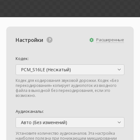
Настройки
Расширенные
Кодек:
PCM_S16LE (Несжатый)
Кодек для кодирования звуковой дорожки. Кодек «Без
перекодирования» копирует аудиопоток из входного
файла в выходной без перекодирования, если это
возможно.
Аудиоканалы:
Авто (Без изменений)
Установите количество аудиоканалов. Эта настройка
наиболее полезна при понижающем микшировании