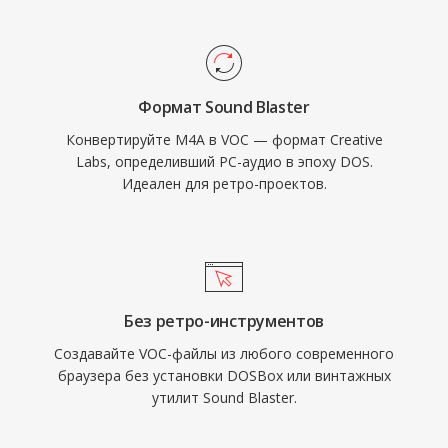
могли воспроизводить данные VOC
напрямую через DMA-передачу,
освобождая процессор в эпоху, когда
каждый такт был на счету. Формат широко
Формат Sound Blaster
использовался в DOS-играх от id Software,
Конвертируйте M4A в VOC — формат Creative
Sierra и LucasArts. С распространением
Labs, определивший PC-аудио в эпоху DOS.
Windows и формата WAV VOC постепенно
Идеален для ретро-проектов.
вышел из массового использования, однако
остаётся важным для сохранения ретро-игр
и работы с архивами винтажного PC-аудио.
Без ретро-инструментов
Создавайте VOC-файлы из любого современного
браузера без установки DOSBox или винтажных
утилит Sound Blaster.