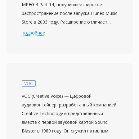
MPEG-4 Part 14, получившее широкое
распространение после запуска iTunes Music
Store в 2003 году. Расширение отличает
чисто аудиопотоки от MP4-файлов с видео,
подробнее
сигнализируя плеерам об отсутствии
видеодорожки. Внутри файл M4A чаще
всего содержит битовый поток AAC-LC
(Advanced Audio Coding, Low Complexity),
хотя кодек Apple Lossless (ALAC) тоже
использует это расширение. M4A с AAC-
VOC
кодировкой обеспечивает лучшее качество
VOC (Creative Voice) — цифровой
звука, чем MP3 при том же битрейте,
аудиоконтейнер, разработанный компанией
благодаря улучшенной спектральной
Creative Technology и представленный
репликации, временному формированию
вместе с первой звуковой картой Sound
шума и усовершенствованной
Blaster в 1989 году. Он служил нативным
психоакустической модели.