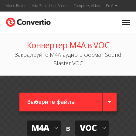
Video Editor
Add Subtitles to Video
Compress Video
Ещё
Конвертер M4A в VOC
Закодируйте M4A-аудио в формат Sound
Blaster VOC
Выберите файлы
M4A
VOC
в