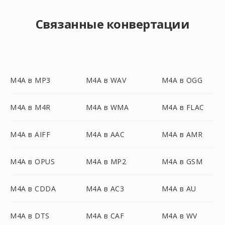
Связанные конвертации
M4A в MP3
M4A в WAV
M4A в OGG
M4A в M4R
M4A в WMA
M4A в FLAC
M4A в AIFF
M4A в AAC
M4A в AMR
M4A в OPUS
M4A в MP2
M4A в GSM
M4A в CDDA
M4A в AC3
M4A в AU
M4A в DTS
M4A в CAF
M4A в WV