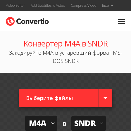
Video Editor
Add Subtitles to Video
Compress Video
Ещё
Конвертер M4A в SNDR
Закодируйте M4A в устаревший формат MS-
DOS SNDR
Выберите файлы
M4A
SNDR
в