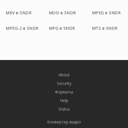
MKV в SNDR
MOD в SNDR
MPEG в SNDR
MPEG-2 в SNDR
MPG в SNDR
MTS в SNDR
About
Security
Форматы
Help
Status
Конвертер видео