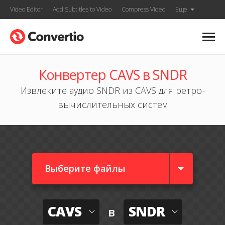
Video Editor
Add Subtitles to Video
Compress Video
Ещё
Конвертер CAVS в SNDR
Извлеките аудио SNDR из CAVS для ретро-
вычислительных систем
Выберите файлы
CAVS
SNDR
в