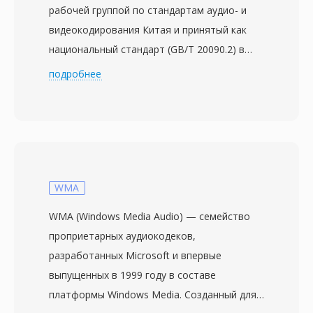
рабочей группой по стандартам аудио- и
видеокодирования Китая и принятый как
национальный стандарт (GB/T 20090.2) в
феврале 2006 года. Проект стартовал в
подробнее
2002 году с целью создания независимой
технологии сжатия для обширной
вещательной и мультимедийной
инфраструктуры Китая без зависимости от
кодеков с иностранными лицензиями. CAVS,
также именуемый AVS1, достигает
WMA
эффективности сжатия, сопоставимой с
WMA (Windows Media Audio) — семейство
H.264/AVC, при более простой патентной
проприетарных аудиокодеков,
структуре и значительно более низких
разработанных Microsoft и впервые
лицензионных расходах. Стандарт
выпущенных в 1999 году в составе
поддерживает разрешения видео от
платформы Windows Media. Созданный для
стандартного до высокого, что делает его