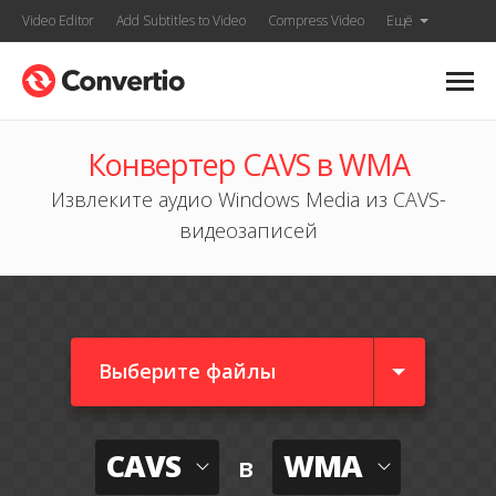
Video Editor
Add Subtitles to Video
Compress Video
Ещё
Конвертер CAVS в WMA
Извлеките аудио Windows Media из CAVS-
видеозаписей
Выберите файлы
CAVS
WMA
в