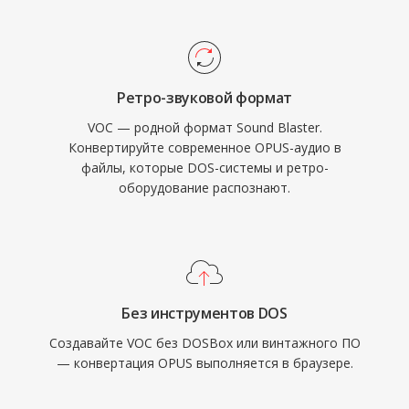
могли воспроизводить данные VOC
напрямую через DMA-передачу,
освобождая процессор в эпоху, когда
каждый такт был на счету. Формат широко
Ретро-звуковой формат
использовался в DOS-играх от id Software,
VOC — родной формат Sound Blaster.
Sierra и LucasArts. С распространением
Конвертируйте современное OPUS-аудио в
Windows и формата WAV VOC постепенно
файлы, которые DOS-системы и ретро-
вышел из массового использования, однако
оборудование распознают.
остаётся важным для сохранения ретро-игр
и работы с архивами винтажного PC-аудио.
Без инструментов DOS
Создавайте VOC без DOSBox или винтажного ПО
— конвертация OPUS выполняется в браузере.