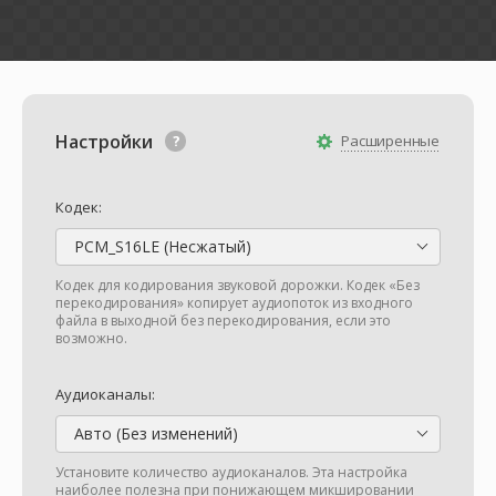
Настройки
Расширенные
Кодек:
PCM_S16LE (Несжатый)
Кодек для кодирования звуковой дорожки. Кодек «Без
перекодирования» копирует аудиопоток из входного
файла в выходной без перекодирования, если это
возможно.
Аудиоканалы:
Авто (Без изменений)
Установите количество аудиоканалов. Эта настройка
наиболее полезна при понижающем микшировании