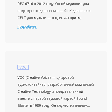
RFC 6716 в 2012 году. Он объединяет два
подхода к кодированию — SILK для речи и
CELT для музыки — в один алгоритм,
плавно переключающийся между ними в
подробнее
зависимости от типа контента и битрейта.
Такая гибридная конструкция позволяет
Opus превосходить практически любой
другой кодек в широком диапазоне
применений: голос с низкой задержкой при 6
кбит/с, высококачественная музыка при 128
VOC
кбит/с и всё, что между ними.
VOC (Creative Voice) — цифровой
Поддерживаются битрейты от 6 до 510
аудиоконтейнер, разработанный компанией
кбит/с, частота дискретизации до 48 кГц и
Creative Technology и представленный
размеры кадров от 2,5 мс — минимальная
вместе с первой звуковой картой Sound
алгоритмическая задержка среди всех
Blaster в 1989 году. Он служил нативным
массовых аудиокодеков. Три преимущества