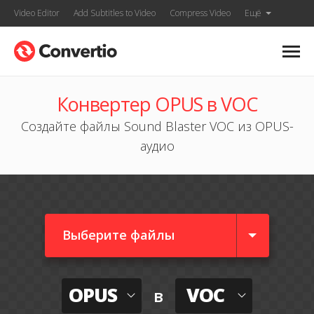
Video Editor
Add Subtitles to Video
Compress Video
Ещё
Конвертер OPUS в VOC
Создайте файлы Sound Blaster VOC из OPUS-
аудио
Выберите файлы
OPUS
VOC
в