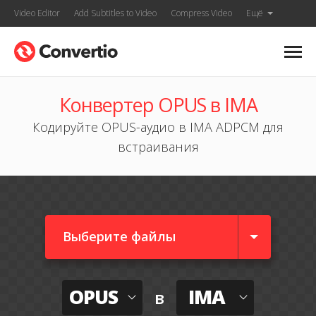
Video Editor
Add Subtitles to Video
Compress Video
Ещё
Конвертер OPUS в IMA
Кодируйте OPUS-аудио в IMA ADPCM для
встраивания
Выберите файлы
OPUS
IMA
в