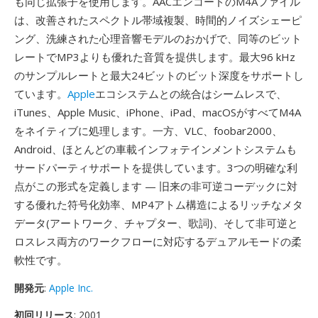
も同じ拡張子を使用します。AACエンコードのM4Aファイル
は、改善されたスペクトル帯域複製、時間的ノイズシェーピ
ング、洗練された心理音響モデルのおかげで、同等のビット
レートでMP3よりも優れた音質を提供します。最大96 kHz
のサンプルレートと最大24ビットのビット深度をサポートし
ています。
Apple
エコシステムとの統合はシームレスで、
iTunes、Apple Music、iPhone、iPad、macOSがすべてM4A
をネイティブに処理します。一方、VLC、foobar2000、
Android、ほとんどの車載インフォテインメントシステムも
サードパーティサポートを提供しています。3つの明確な利
点がこの形式を定義します — 旧来の非可逆コーデックに対
する優れた符号化効率、MP4アトム構造によるリッチなメタ
データ(アートワーク、チャプター、歌詞)、そして非可逆と
ロスレス両方のワークフローに対応するデュアルモードの柔
軟性です。
開発元
:
Apple Inc.
初回リリース
: 2001