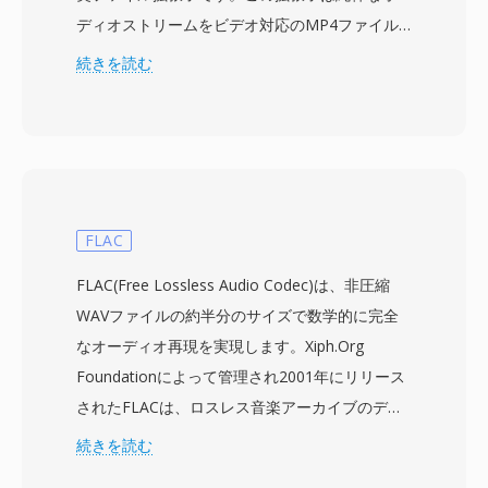
ディオストリームをビデオ対応のMP4ファイル
と区別し、ビデオトラックが存在しないことをプ
続きを読む
レーヤーに示します。内部的には、M4Aファイ
ルはAAC-LC(Advanced Audio Coding, Low
Complexity)ビットストリームを最も一般的にラ
ップしていますが、Apple Lossless(ALAC)ペイロ
ードも同じ拡張子を使用します。AACエンコード
のM4Aファイルは、改善されたスペクトル帯域
FLAC
複製、時間的ノイズシェーピング、洗練された心
FLAC(Free Lossless Audio Codec)は、非圧縮
理音響モデルのおかげで、同等のビットレートで
WAVファイルの約半分のサイズで数学的に完全
MP3よりも優れた音質を提供します。最大96
なオーディオ再現を実現します。Xiph.Org
kHzのサンプルレートと最大24ビットのビット深
Foundationによって管理され2001年にリリース
度をサポートしています。Appleエコシステムと
されたFLACは、ロスレス音楽アーカイブのデフ
の統合はシームレスで、iTunes、Apple Music、
ァクトオープンスタンダードとなりました。エン
続きを読む
iPhone、iPad、macOSがすべてM4Aをネイティ
コーダーは各オーディオブロックに線形予測を適
ブに処理します。一方、VLC、foobar2000、