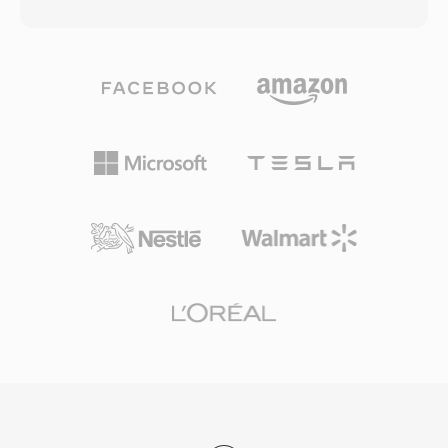
用してモデル化し、その後、予測誤差の統計分布
Android、ほとんどの車載インフォテインメント
を利用したRiceパーティショニングで残差を符号
システムもサードパーティサポートを提供してい
化します — データを破棄することなく強力な圧
ます。3つの明確な利点がこの形式を定義します
縮を実現します。最大32ビットのビット深度と
— 旧来の非可逆コーデックに対する優れた符号
最大655 kHzのサンプルレートをサポートし、ハ
化効率、MP4アトム構造によるリッチなメタデ
イレゾ録音の要件を超えています。ハードウェア
ータ(アートワーク、チャプター、歌詞)、そして
サポートは広範で、スマートフォン、カーステレ
非可逆とロスレス両方のワークフローに対応する
オ、Blu-rayプレーヤー、事実上すべてのデスク
デュアルモードの柔軟性です。
トップメディアアプリケーションがFLACをネイ
ティブにデコードします。TidalやAmazon
Musicなどのストリーミングサービスはロスレス
ティアにFLACを使用しており、コーデックに対
する業界の信頼を裏付けています。FLACを魅力
的にする3つの際立った利点があります。第一
に、デコード時に元の信号を完全にビット単位で
復元できます。第二に、Vorbisコメントとアルバ