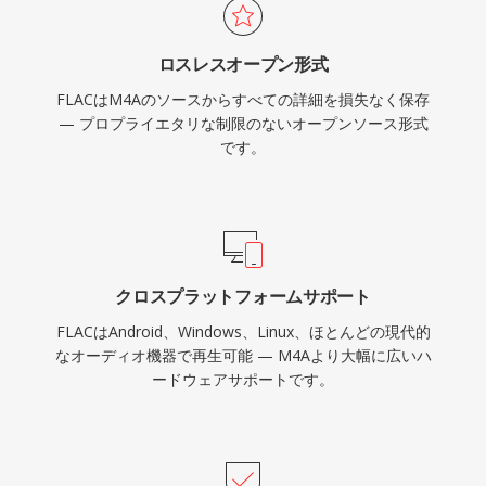
ムアートによる組み込みメタデータがサイドカー
ファイルなしでライブラリを整理します。第三
ロスレスオープン形式
に、オープンソースライセンスにより特許やロイ
FLACはM4Aのソースからすべての詳細を損失なく保存
ヤリティが不要で、開発者やハードウェアベンダ
— プロプライエタリな制限のないオープンソース形式
ーの法的障壁を取り除きます。
です。
クロスプラットフォームサポート
FLACはAndroid、Windows、Linux、ほとんどの現代的
なオーディオ機器で再生可能 — M4Aより大幅に広いハ
ードウェアサポートです。