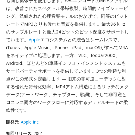
も同じ拡張子を使用します。AACエンコードのM4Aファイル
は、改善されたスペクトル帯域複製、時間的ノイズシェーピ
ング、洗練された心理音響モデルのおかげで、同等のビット
レートでMP3よりも優れた音質を提供します。最大96 kHz
のサンプルレートと最大24ビットのビット深度をサポートし
ています。
Apple
エコシステムとの統合はシームレスで、
iTunes、Apple Music、iPhone、iPad、macOSがすべてM4A
をネイティブに処理します。一方、VLC、foobar2000、
Android、ほとんどの車載インフォテインメントシステムも
サードパーティサポートを提供しています。3つの明確な利
点がこの形式を定義します — 旧来の非可逆コーデックに対
する優れた符号化効率、MP4アトム構造によるリッチなメタ
データ(アートワーク、チャプター、歌詞)、そして非可逆と
ロスレス両方のワークフローに対応するデュアルモードの柔
軟性です。
開発元
:
Apple Inc.
初回リリース
: 2001