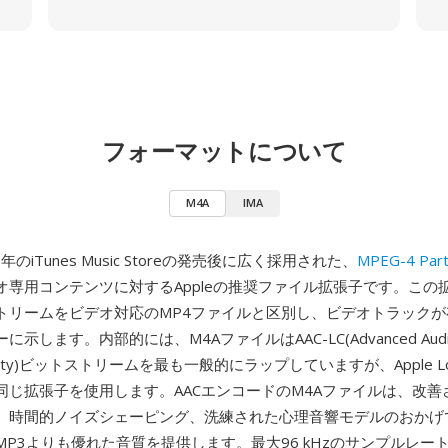
フォーマットについて
M4A
IMA
3年のiTunes Music Storeの発売後に広く採用された、
MPEG-4 Part
オ専用コンテンツに対するAppleの推奨ファイル拡張子です。この
トリームをビデオ対応のMP4ファイルと区別し、ビデオトラックが
示します。内部的には、M4AファイルはAAC-LC(Advanced Audio 
exity)ビットストリームを最も一般的にラップしていますが、Apple Lossl
同じ拡張子を使用します。AACエンコードのM4Aファイルは、改善
、時間的ノイズシェーピング、洗練された心理音響モデルのおかげ
P3よりも優れた音質を提供します。最大96 kHzのサンプルレート