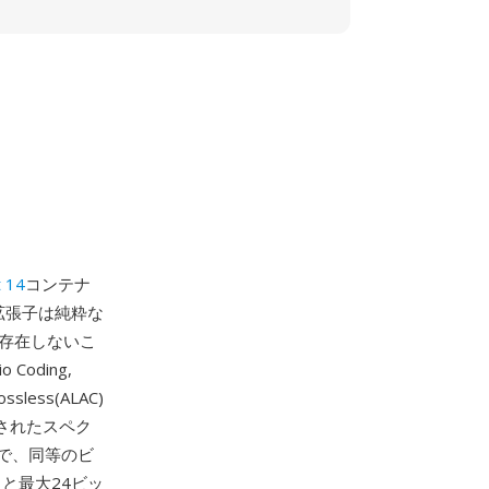
 14
コンテナ
拡張子は純粋な
存在しないこ
Coding,
ess(ALAC)
されたスペク
で、同等のビ
と最大24ビッ