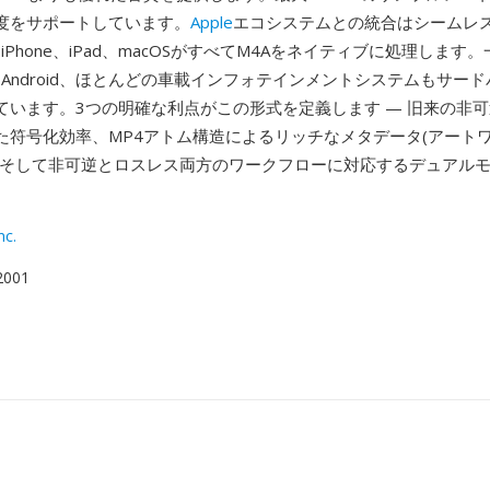
度をサポートしています。
Apple
エコシステムとの統合はシームレスで
sic、iPhone、iPad、macOSがすべてM4Aをネイティブに処理します
000、Android、ほとんどの車載インフォテインメントシステムもサー
ています。3つの明確な利点がこの形式を定義します — 旧来の非
た符号化効率、MP4アトム構造によるリッチなメタデータ(アート
、そして非可逆とロスレス両方のワークフローに対応するデュアル
nc.
 2001