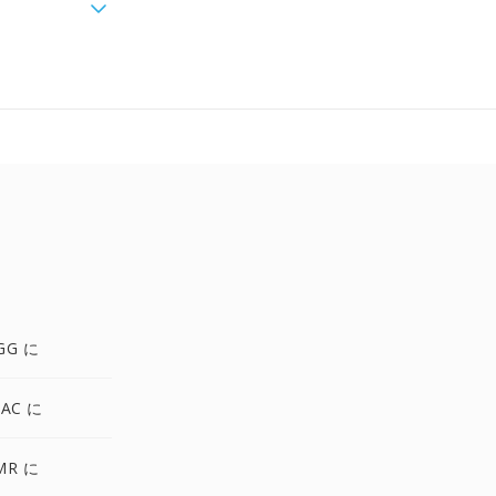
GG に
LAC に
MR に