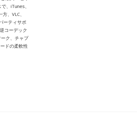
、iTunes、
。一方、VLC、
ドパーティサポ
可逆コーデック
ワーク、チャプ
モードの柔軟性