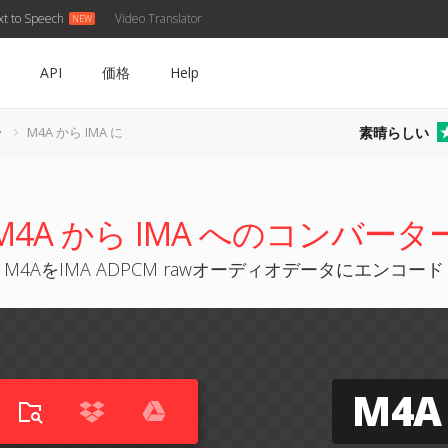
xt to Speech
Video Translator
API
価格
Help
素晴らしい
ー
M4A から IMA に
M4A から IMA へのコンバータ
M4AをIMA ADPCM rawオーディオデータにエンコード
M4A