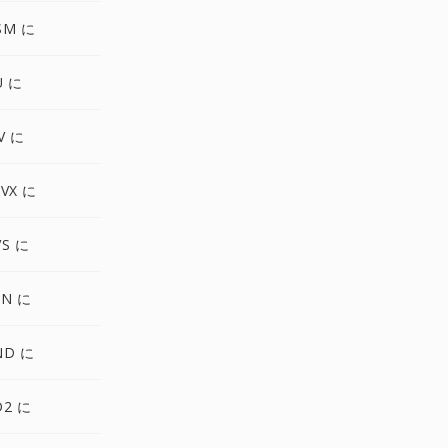
SM に
U に
V に
VX に
VS に
LN に
ND に
D2 に