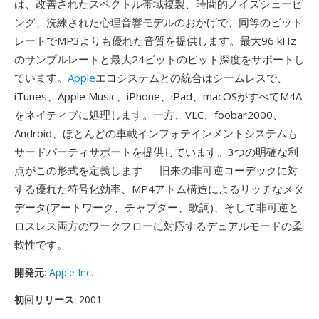
は、改善されたスペクトル帯域複製、時間的ノイズシェーピ
ング、洗練された心理音響モデルのおかげで、同等のビット
レートでMP3よりも優れた音質を提供します。最大96 kHz
のサンプルレートと最大24ビットのビット深度をサポートし
ています。
Apple
エコシステムとの統合はシームレスで、
iTunes、Apple Music、iPhone、iPad、macOSがすべてM4A
をネイティブに処理します。一方、VLC、foobar2000、
Android、ほとんどの車載インフォテインメントシステムも
サードパーティサポートを提供しています。3つの明確な利
点がこの形式を定義します — 旧来の非可逆コーデックに対
する優れた符号化効率、MP4アトム構造によるリッチなメタ
データ(アートワーク、チャプター、歌詞)、そして非可逆と
ロスレス両方のワークフローに対応するデュアルモードの柔
軟性です。
開発元
:
Apple Inc.
初回リリース
: 2001