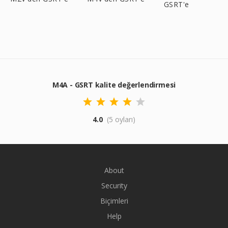
GSRT'e
M4A - GSRT kalite değerlendirmesi
4.0
(5 oyları)
About
Security
Biçimleri
Help