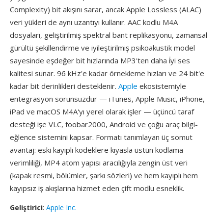
Complexity) bit akışını sarar, ancak Apple Lossless (ALAC)
veri yükleri de aynı uzantıyı kullanır. AAC kodlu M4A
dosyaları, geliştirilmiş spektral bant replikasyonu, zamansal
gürültü şekillendirme ve iyileştirilmiş psikoakustik model
sayesinde eşdeğer bit hızlarında MP3'ten daha i̇yi ses
kalitesi sunar. 96 kHz'e kadar örnekleme hızları ve 24 bit'e
kadar bit derinlikleri desteklenir.
Apple
ekosistemiyle
entegrasyon sorunsuzdur — iTunes, Apple Music, iPhone,
iPad ve macOS M4A'yı yerel olarak işler — üçüncü taraf
desteği işe VLC, foobar2000, Android ve çoğu araç bilgi-
eğlence sistemini kapsar. Formatı tanımlayan üç somut
avantaj: eski kayıplı kodeklere kıyasla üstün kodlama
verimliliği, MP4 atom yapısı aracılığıyla zengin üst veri
(kapak resmi, bölümler, şarkı sözleri) ve hem kayıplı hem
kayıpsız iş akışlarına hizmet eden çift modlu esneklik.
Geliştirici
:
Apple Inc.