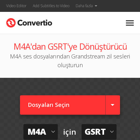
Video Editor
Add Subtitles to Video
Daha fazla
M4A'dan GSRT'ye Dönüştürücü
M4A ses dosyalarından Grandstream zil sesleri
oluşturun
Dosyaları Seçin
M4A
GSRT
için