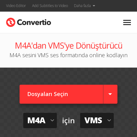
Video Editor
Add Subtitles to Video
Daha fazla
M4A'dan VMS'ye Dönüştürücü
M4A sesini VMS ses formatında online kodlayın
Dosyaları Seçin
M4A
VMS
için