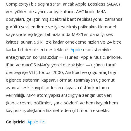
Complexity) bit akışını sarar, ancak Apple Lossless (ALAC)
veri yükleri de aynı uzantıyı kullanır. AAC kodlu M4A
dosyaları, geliştirilmiş spektral bant replikasyonu, zamansal
gürültü şekillendirme ve iyileştirilmiş psikoakustik model
sayesinde eşdeğer bit hızlarında MP3'ten daha i̇yi ses
kalitesi sunar. 96 kHz'e kadar örnekleme hızları ve 24 bit'e
kadar bit derinlikleri desteklenir.
Apple
ekosistemiyle
entegrasyon sorunsuzdur — iTunes, Apple Music, iPhone,
iPad ve macOS M4A'yı yerel olarak işler — üçüncü taraf
desteği işe VLC, foobar2000, Android ve çoğu araç bilgi-
eğlence sistemini kapsar. Formatı tanımlayan üç somut
avantaj: eski kayıplı kodeklere kıyasla üstün kodlama
verimliliği, MP4 atom yapısı aracılığıyla zengin üst veri
(kapak resmi, bölümler, şarkı sözleri) ve hem kayıplı hem
kayıpsız iş akışlarına hizmet eden çift modlu esneklik.
Geliştirici
:
Apple Inc.