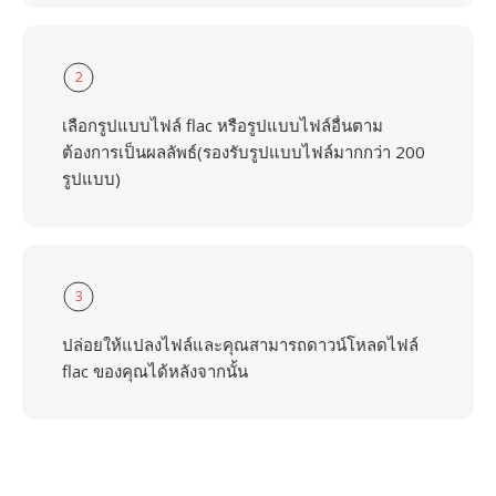
2
เลือกรูปแบบไฟล์ flac หรือรูปแบบไฟล์อื่นตาม
ต้องการเป็นผลลัพธ์(รองรับรูปแบบไฟล์มากกว่า 200
รูปแบบ)
3
ปล่อยให้แปลงไฟล์และคุณสามารถดาวน์โหลดไฟล์
flac ของคุณได้หลังจากนั้น