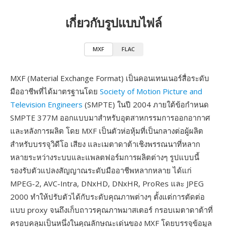
เกี่ยวกับรูปแบบไฟล์
MXF
FLAC
MXF (Material Exchange Format) เป็นคอนเทนเนอร์สื่อระดับ
มืออาชีพที่ได้มาตรฐานโดย
Society of Motion Picture and
Television Engineers
(SMPTE) ในปี 2004 ภายใต้ข้อกำหนด
SMPTE 377M ออกแบบมาสำหรับอุตสาหกรรมการออกอากาศ
และหลังการผลิต โดย MXF เป็นตัวห่อหุ้มที่เป็นกลางต่อผู้ผลิต
สำหรับบรรจุวิดีโอ เสียง และเมตาดาต้าเชิงพรรณนาที่หลาก
หลายระหว่างระบบและแพลตฟอร์มการผลิตต่างๆ รูปแบบนี้
รองรับตัวแปลงสัญญาณระดับมืออาชีพหลากหลาย ได้แก่
MPEG-2, AVC-Intra, DNxHD, DNxHR, ProRes และ JPEG
2000 ทำให้ปรับตัวได้กับระดับคุณภาพต่างๆ ตั้งแต่การตัดต่อ
แบบ proxy จนถึงเก็บถาวรคุณภาพมาสเตอร์ กรอบเมตาดาต้าที่
ครอบคลุมเป็นหนึ่งในคุณลักษณะเด่นของ MXF โดยบรรจุข้อมูล