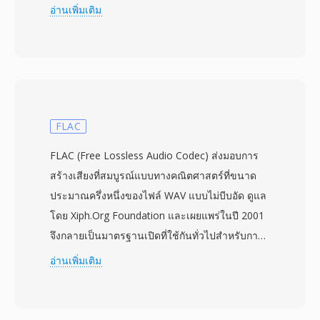
ออกอากาศและหลังการผลิต โดย MXF เป็นตัวห่อหุ้ม
อ่านเพิ่มเติม
ที่เป็นกลางต่อผู้ผลิตสำหรับบรรจุวิดีโอ เสียง และเม
ตาดาต้าเชิงพรรณนาที่หลากหลายระหว่างระบบ
และแพลตฟอร์มการผลิตต่างๆ รูปแบบนี้รองรับตัว
แปลงสัญญาณระดับมืออาชีพหลากหลาย ได้แก่
MPEG-2, AVC-Intra, DNxHD, DNxHR, ProRes
และ JPEG 2000 ทำให้ปรับตัวได้กับระดับคุณภาพ
FLAC
ต่างๆ ตั้งแต่การตัดต่อแบบ proxy จนถึงเก็บถาวร
FLAC (Free Lossless Audio Codec) ส่งมอบการ
คุณภาพมาสเตอร์ กรอบเมตาดาต้าที่ครอบคลุมเป็น
สร้างเสียงที่สมบูรณ์แบบทางคณิตศาสตร์ที่ขนาด
หนึ่งในคุณลักษณะเด่นของ MXF โดยบรรจุข้อมูล
ประมาณครึ่งหนึ่งของไฟล์ WAV แบบไม่บีบอัด ดูแล
การผลิต เช่น ไทม์โค้ด ชื่อคลิป ตัวบ่งชี้เชิงพรรณนา
โดย Xiph.Org Foundation และเผยแพร่ในปี 2001
การอ้างอิงแหล่ง และพารามิเตอร์ทางเทคนิคภายใน
จึงกลายเป็นมาตรฐานเปิดที่ใช้กันทั่วไปสำหรับการ
โครงร่างการเข้ารหัส Key-Length-Value (KLV) ที่มี
จัดเก็บเพลงแบบไม่สูญเสียข้อมูลอย่างรวดเร็ว ตัว
อ่านเพิ่มเติม
โครงสร้าง เมตาดาต้านี้เดินทางไปพร้อมกับเนื้อหา
เข้ารหัสใช้ linear prediction เพื่อสร้างแบบจำลอง
ตลอดห่วงโซ่การผลิต ลดความเสี่ยงของการสูญเสีย
แต่ละบล็อกเสียง จากนั้นเข้ารหัสค่าเศษเหลือผ่าน
ข้อมูลเมื่อไฟล์เคลื่อนย้ายระหว่างระบบนำเข้า ตัด
Rice partitioning — ใช้ประโยชน์จากการกระจาย