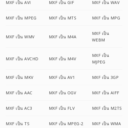
MXF เป็น AVI
MXF เป็น GIF
MXF เป็น WAV
MXF เป็น MPEG
MXF เป็น MTS
MXF เป็น MPG
MXF เป็น
MXF เป็น WMV
MXF เป็น M4A
WEBM
MXF เป็น
MXF เป็น AVCHD
MXF เป็น M4V
MJPEG
MXF เป็น MKV
MXF เป็น AV1
MXF เป็น 3GP
MXF เป็น AAC
MXF เป็น OGV
MXF เป็น AIFF
MXF เป็น AC3
MXF เป็น FLV
MXF เป็น M2TS
MXF เป็น TS
MXF เป็น MPEG-2
MXF เป็น WMA