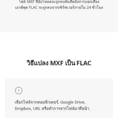
ไฟล์ MXF ที่อัปโหลดจะถูกลบทันทีหลังการแยกเสียง
เอาต์พุต FLAC จะถูกลบจากเซิร์ฟเวอร์ภายใน 24 ชั่วโมง
วิธีแปลง MXF เป็น FLAC
1
เลือกไฟล์จากคอมพิวเตอร์, Google Drive,
Dropbox, URL หรือทำการลากไฟล์มาที่หน้า.