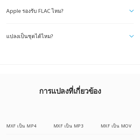
Apple รองรับ FLAC ไหม?
แปลงเป็นชุดได้ไหม?
การแปลงที่เกี่ยวข้อง
MXF เป็น MP4
MXF เป็น MP3
MXF เป็น MOV