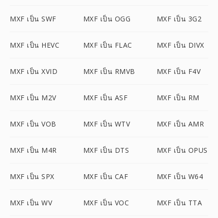
MXF เป็น SWF
MXF เป็น OGG
MXF เป็น 3G2
MXF เป็น HEVC
MXF เป็น FLAC
MXF เป็น DIVX
MXF เป็น XVID
MXF เป็น RMVB
MXF เป็น F4V
MXF เป็น M2V
MXF เป็น ASF
MXF เป็น RM
MXF เป็น VOB
MXF เป็น WTV
MXF เป็น AMR
MXF เป็น M4R
MXF เป็น DTS
MXF เป็น OPUS
MXF เป็น SPX
MXF เป็น CAF
MXF เป็น W64
MXF เป็น WV
MXF เป็น VOC
MXF เป็น TTA