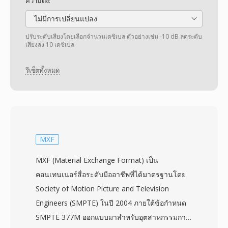
ความดัง:
ไม่มีการเปลี่ยนแปลง
ปรับระดับเสียงโดยเลือกจำนวนเดซิเบล ตัวอย่างเช่น -10 dB ลดระดับ
เสียงลง 10 เดซิเบล
รีเซ็ตทั้งหมด
MXF
MXF (Material Exchange Format) เป็น
คอนเทนเนอร์สื่อระดับมืออาชีพที่ได้มาตรฐานโดย
Society of Motion Picture and Television
Engineers (SMPTE) ในปี 2004 ภายใต้ข้อกำหนด
SMPTE 377M ออกแบบมาสำหรับอุตสาหกรรมการ