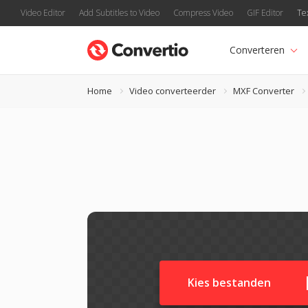
Video Editor
Add Subtitles to Video
Compress Video
GIF Editor
Te
Converteren
Home
Video converteerder
MXF Converter
Kies bestanden