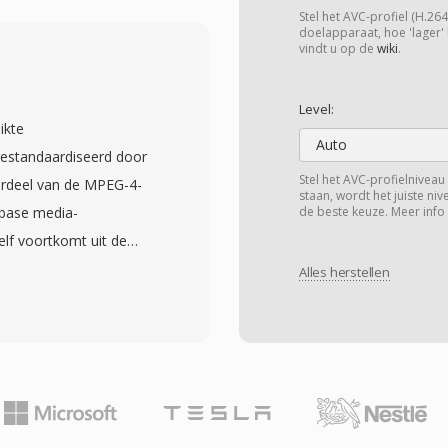
, AVC-Intra, DNxHD,
Stel het AVC-profiel (H.26
et aanpasbaar is aan
doelapparaat, hoe 'lager' 
vindt u op de
wiki
.
-bewerking tot
reid metadataframework
Level:
XF: het draagt
ikte
clipnamen,
Auto
gestandaardiseerd door
gen en technische
Stel het AVC-profielniveau (
erdeel van de MPEG-4-
staan, wordt het juiste ni
y-Length-Value (KLV)
 base media-
de beste keuze. Meer info
et de content mee door
lf voortkomt uit de
 informatieverlies wordt
één hierarchische
Alles herstellen
sen ingest, bewerking,
 mediadata kan
XF-bestanden gebruiken
st H.264- of H.265-video
schillende
 scala aan alternatieve
oudige enkel-
 MPEG-4 Visual, AC-3 en
itemafspeellijsten.
rde functies als
bestandsgebaseerde
oad en adaptieve