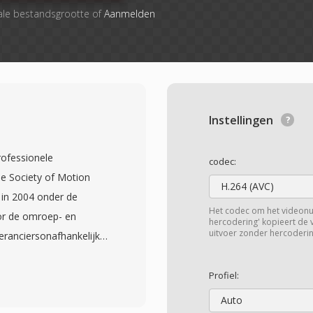
ale bestandsgrootte of
Aanmelden
Instellingen
rofessionele
codec:
e Society of Motion
H.264 (AVC)
 in 2004 onder de
Het codec om het videon
or de omroep- en
hercodering' kopieert de
uitvoer zonder hercoderin
eranciersonafhankelijke
 audio en rijke
ende productiesystemen
Profiel:
én breed scala aan
Auto