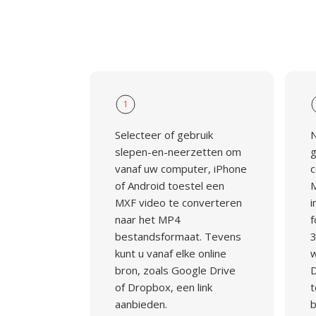
1
Selecteer of gebruik
N
slepen-en-neerzetten om
g
vanaf uw computer, iPhone
c
of Android toestel een
M
MXF video te converteren
i
naar het MP4
f
bestandsformaat. Tevens
3
kunt u vanaf elke online
w
bron, zoals Google Drive
D
of Dropbox, een link
t
aanbieden.
b