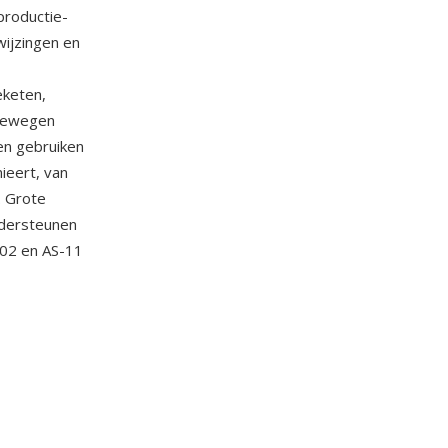
productie-
wijzingen en
eketen,
 bewegen
en gebruiken
ieert, van
. Grote
dersteunen
-02 en AS-11