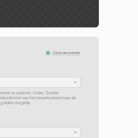
Geavanceerde
ummer te coderen. Codec 'Zonder
 videostroom van het invoerbestand naar de
g indien mogelijk.