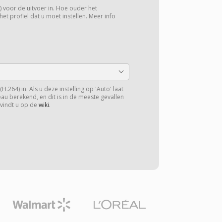
4) voor de uitvoer in. Hoe ouder het
het profiel dat u moet instellen. Meer info
H.264) in. Als u deze instelling op 'Auto' laat
veau berekend, en dit is in de meeste gevallen
 vindt u op de
wiki
.