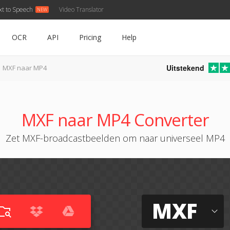
xt to Speech
Video Translator
OCR
API
Pricing
Help
Uitstekend
MXF naar MP4
MXF naar MP4 Converter
Zet MXF-broadcastbeelden om naar universeel MP4
MXF