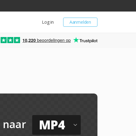
Log in
Aanmelden
10,220
beoordelingen op
MP4
naar