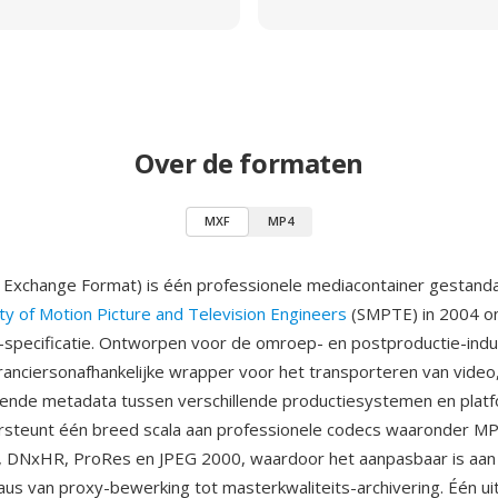
Over de formaten
MXF
MP4
 Exchange Format) is één professionele mediacontainer gestand
ty of Motion Picture and Television Engineers
(SMPTE) in 2004 o
pecificatie. Ontworpen voor de omroep- en postproductie-indus
anciersonafhankelijke wrapper voor het transporteren van video,
jvende metadata tussen verschillende productiesystemen en plat
rsteunt één breed scala aan professionele codecs waaronder M
, DNxHR, ProRes en JPEG 2000, waardoor het aanpasbaar is aan 
eaus van proxy-bewerking tot masterkwaliteits-archivering. Één u