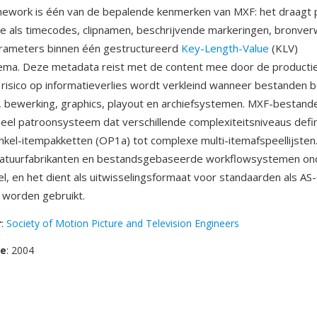
ework is één van de bepalende kenmerken van MXF: het draagt 
e als timecodes, clipnamen, beschrijvende markeringen, bronver
arameters binnen één gestructureerd
Key-Length-Value
(KLV)
ema. Deze metadata reist met de content mee door de producti
risico op informatieverlies wordt verkleind wanneer bestanden
, bewerking, graphics, playout en archiefsystemen. MXF-bestand
eel patroonsysteem dat verschillende complexiteitsniveaus defin
kel-itempakketten (OP1a) tot complexe multi-itemafspeellijsten
tuurfabrikanten en bestandsgebaseerde workflowsystemen on
l, en het dient als uitwisselingsformaat voor standaarden als AS
 worden gebruikt.
r
:
Society of Motion Picture and Television Engineers
se
: 2004