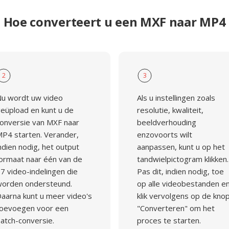
Hoe converteert u een MXF naar MP4
2
3
u wordt uw video
Als u instellingen zoals
eüpload en kunt u de
resolutie, kwaliteit,
onversie van MXF naar
beeldverhouding
P4 starten. Verander,
enzovoorts wilt
ndien nodig, het output
aanpassen, kunt u op het
ormaat naar één van de
tandwielpictogram klikken.
7 video-indelingen die
Pas dit, indien nodig, toe
orden ondersteund.
op alle videobestanden e
aarna kunt u meer video's
klik vervolgens op de kno
oevoegen voor een
"Converteren" om het
atch-conversie.
proces te starten.