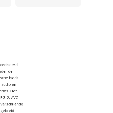
aardiseerd
nder de
trie biedt
 audio en
forms. Het
PEG-2, AVC-
verschillende
itgebreid