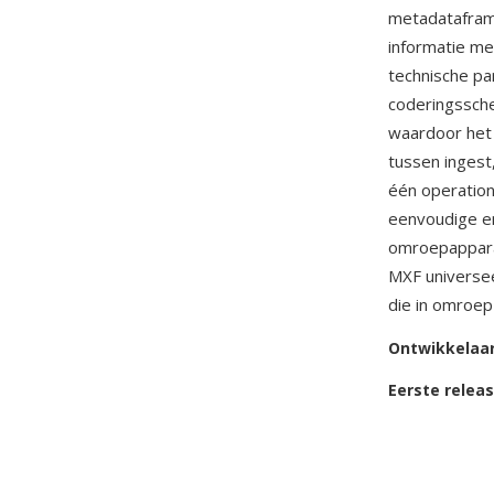
metadatafram
informatie me
technische p
coderingssch
waardoor het 
tussen ingest
één operation
eenvoudige en
omroepappara
MXF universee
die in omroep
Ontwikkelaa
Eerste relea