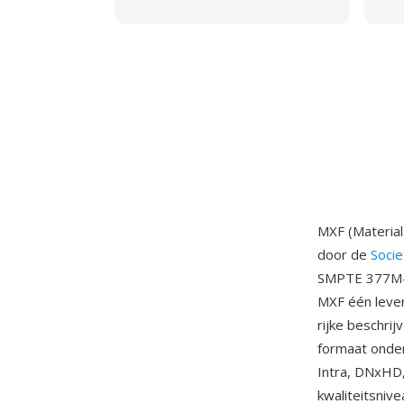
MXF (Material
door de
Socie
SMPTE 377M-s
MXF één lever
rijke beschri
formaat onde
Intra, DNxHD
kwaliteitsniv