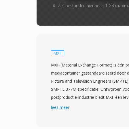
Zet bestanden hier neer. 1 GB maxim
MXF
MXF (Material Exchange Format) is één p
mediacontainer gestandaardiseerd door d
Picture and Television Engineers (SMPTE)
SMPTE 377M-specificatie. Ontworpen vo
postproductie-industrie biedt MXF één lev
wrapper voor het transporteren van video,
lees meer
beschrijvende metadata tussen verschill
en platforms. Het formaat ondersteunt é