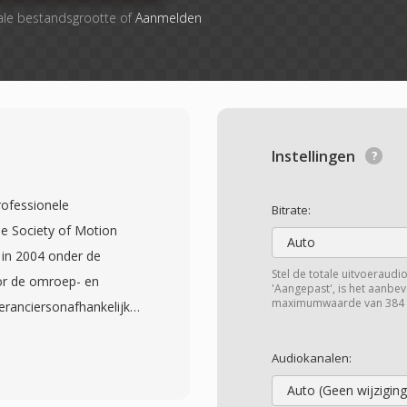
ale bestandsgrootte of
Aanmelden
Instellingen
rofessionele
Bitrate:
e Society of Motion
Auto
 in 2004 onder de
Stel de totale uitvoeraudi
or de omroep- en
'Aangepast', is het aanbe
maximumwaarde van 384 
eranciersonafhankelijke
 audio en rijke
ende productiesystemen
Audiokanalen:
én breed scala aan
Auto (Geen wijziging