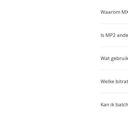
Waarom MXF
Is MP2 and
Wat gebrui
Welke bitra
Kan ik batch