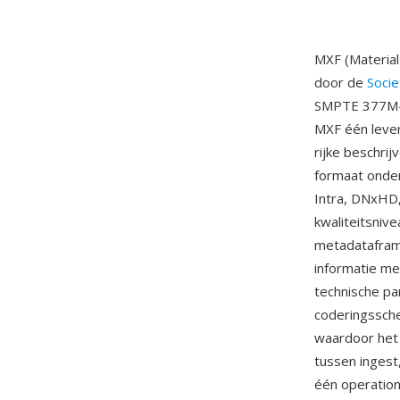
MXF (Material
door de
Socie
SMPTE 377M-s
MXF één lever
rijke beschri
formaat onde
Intra, DNxHD
kwaliteitsniv
metadatafram
informatie me
technische p
coderingssch
waardoor het 
tussen ingest
één operation