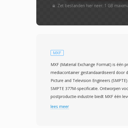
Zet bestanden hier neer. 1 GB maxim
MXF
MXF (Material Exchange Format) is één p
mediacontainer gestandaardiseerd door d
Picture and Television Engineers (SMPTE)
SMPTE 377M-specificatie. Ontworpen vo
postproductie-industrie biedt MXF één lev
wrapper voor het transporteren van video,
lees meer
beschrijvende metadata tussen verschill
en platforms. Het formaat ondersteunt é