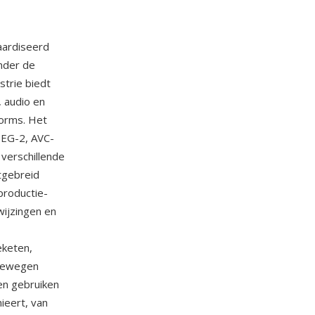
aardiseerd
nder de
trie biedt
 audio en
forms. Het
PEG-2, AVC-
verschillende
itgebreid
productie-
wijzingen en
eketen,
 bewegen
en gebruiken
ieert, van