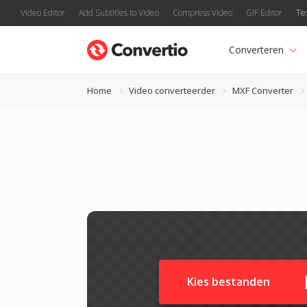
Video Editor
Add Subtitles to Video
Compress Video
GIF Editor
Te
Converteren
Home
Video converteerder
MXF Converter
Kies bestanden