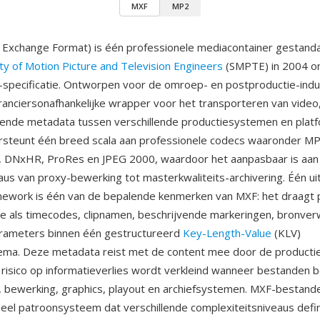
MXF
MP2
 Exchange Format) is één professionele mediacontainer gestand
ty of Motion Picture and Television Engineers
(SMPTE) in 2004 o
pecificatie. Ontworpen voor de omroep- en postproductie-indus
anciersonafhankelijke wrapper voor het transporteren van video,
jvende metadata tussen verschillende productiesystemen en plat
rsteunt één breed scala aan professionele codecs waaronder M
, DNxHR, ProRes en JPEG 2000, waardoor het aanpasbaar is aan 
eaus van proxy-bewerking tot masterkwaliteits-archivering. Één u
ework is één van de bepalende kenmerken van MXF: het draagt 
e als timecodes, clipnamen, beschrijvende markeringen, bronver
arameters binnen één gestructureerd
Key-Length-Value
(KLV)
ema. Deze metadata reist met de content mee door de producti
risico op informatieverlies wordt verkleind wanneer bestanden
, bewerking, graphics, playout en archiefsystemen. MXF-bestand
eel patroonsysteem dat verschillende complexiteitsniveaus defin