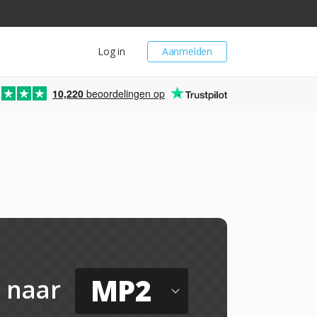
Log in
Aanmelden
10,220
beoordelingen op
n
MP2
naar