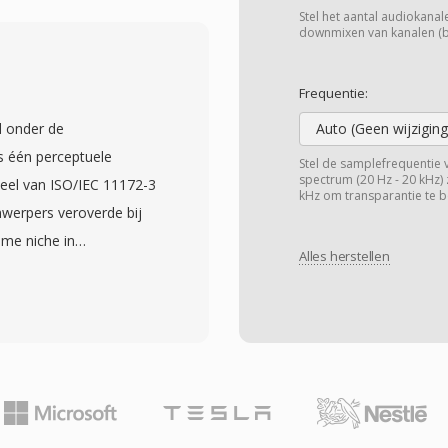
, AVC-Intra, DNxHD,
Stel het aantal audiokanalen
et aanpasbaar is aan
downmixen van kanalen (bij
-bewerking tot
reid metadataframework
Frequentie:
XF: het draagt
d onder de
Auto (Geen wijziging
clipnamen,
s één perceptuele
Stel de samplefrequentie 
gen en technische
spectrum (20 Hz - 20 kHz) 
eel van ISO/IEC 11172-3
kHz om transparantie te b
y-Length-Value (KLV)
nwerpers veroverde bij
et de content mee door
me niche in
 informatieverlies wordt
Alles herstellen
dag van vandaag bezet
sen ingest, bewerking,
nden via één polyfase-
XF-bestanden gebruiken
odel toe om
schillende
iseert en Huffman-
oudige enkel-
reenkomstig. Typische
itemafspeellijsten.
voor stereo, wat
bestandsgebaseerde
e encodercomplexiteit en