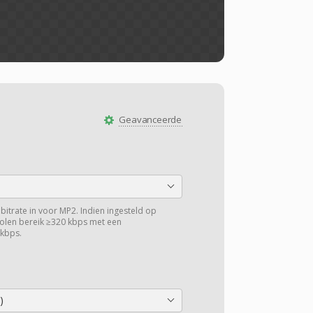
Geavanceerde
obitrate in voor MP2. Indien ingesteld op
volen bereik ≥320 kbps met een
kbps.
)