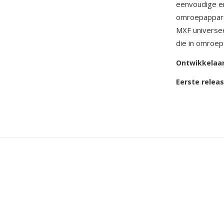
eenvoudige en
omroepappara
MXF universee
die in omroep
Ontwikkelaa
Eerste relea