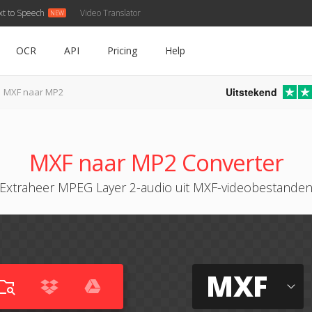
xt to Speech
Video Translator
OCR
API
Pricing
Help
Uitstekend
MXF naar MP2
MXF naar MP2 Converter
Extraheer MPEG Layer 2-audio uit MXF-videobestande
MXF