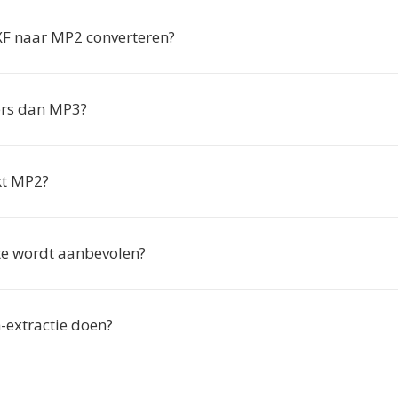
 naar MP2 converteren?
ers dan MP3?
kt MP2?
te wordt aanbevolen?
-extractie doen?