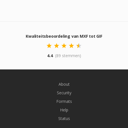
Kwaliteitsbeoordeling van MXF tot GIF
4.4
(89 stemmen)
About
Security
Formats
Help
Status