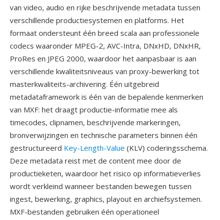
van video, audio en rijke beschrijvende metadata tussen
verschillende productiesystemen en platforms. Het
formaat ondersteunt één breed scala aan professionele
codecs waaronder MPEG-2, AVC-Intra, DNxHD, DNxHR,
ProRes en JPEG 2000, waardoor het aanpasbaar is aan
verschillende kwaliteitsniveaus van proxy-bewerking tot
masterkwaliteits-archivering. Één uitgebreid
metadataframework is één van de bepalende kenmerken
van MXF: het draagt productie-informatie mee als
timecodes, clipnamen, beschrijvende markeringen,
bronverwijzingen en technische parameters binnen één
gestructureerd
Key-Length-Value
(KLV) coderingsschema.
Deze metadata reist met de content mee door de
productieketen, waardoor het risico op informatieverlies
wordt verkleind wanneer bestanden bewegen tussen
ingest, bewerking, graphics, playout en archiefsystemen.
MXF-bestanden gebruiken één operationeel