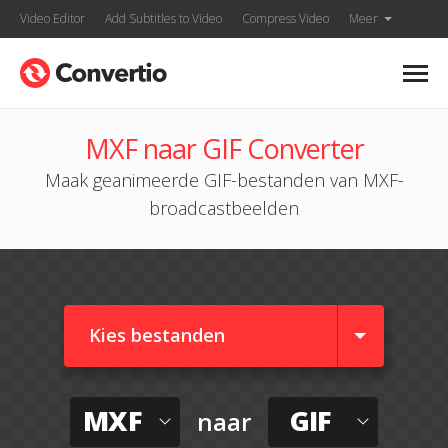
Video Editor
Add Subtitles to Video
Compress Video
Meer
MXF naar GIF Converter
Maak geanimeerde GIF-bestanden van MXF-
broadcastbeelden
Kies bestanden
MXF
GIF
naar