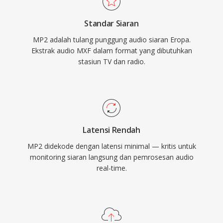
penting. Tiga keunggulan menjaga MP2 tetap
Standar Siaran
relevan beberapa dekade setelah standardisasi:
MP2 adalah tulang punggung audio siaran Eropa.
degradasi yang anggun di bawah kesalahan
Ekstrak audio MXF dalam format yang dibutuhkan
transmisi yang vital untuk sinyal over-the-air,
stasiun TV dan radio.
delay encoding minimal yang cocok untuk
rantai siaran real-time, dan penerimaan
regulasi yang mapan di seluruh kerangka
broadcast Eropa dan Asia.
Latensi Rendah
MP2 didekode dengan latensi minimal — kritis untuk
monitoring siaran langsung dan pemrosesan audio
real-time.