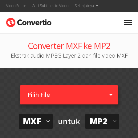
Video Editor
Add Subtitles to Video
Selanjutnya
Converter MXF ke MP2
Ekstrak audio MPEG Layer 2 dari file video MXF
Pilih File
MXF
MP2
untuk