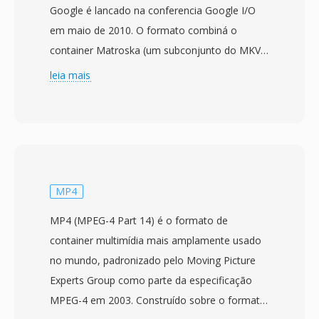
Google é lancado na conferencia Google I/O
em maio de 2010. O formato combiná o
container Matroska (um subconjunto do MKV)
com codecs de vídeo VP8 ou VP9 é codecs de
leia mais
áudio Vorbis ou Opus, criando uma pilha de
mídia totalmente aberta projetada
especificamente para uso na web. O Google
lancou o WebM junto com o codec VP8 sob
licenciamento permissivo estilo BSD,
removendo barreiras de patentes é royalties
MP4
que dificultavam a adoção do H.264 para vídeo
MP4 (MPEG-4 Part 14) é o formato de
aberto na web. O container WebM herda a
container multimídia mais amplamente usado
estrutura binária eficiente do Matroska
no mundo, padronizado pelo Moving Picture
enquanto a restringe a perfis otimizados para
Experts Group como parte da especificação
web, garantindo análise rápida é
MPEG-4 em 2003. Construído sobre o formato
implementacao leve nos navegadores. O