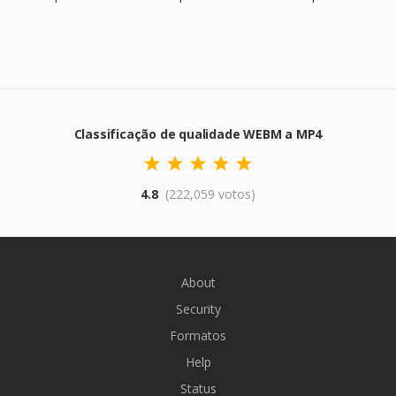
Classificação de qualidade WEBM a MP4
4.8
(222,059 votos)
About
Security
Formatos
Help
Status