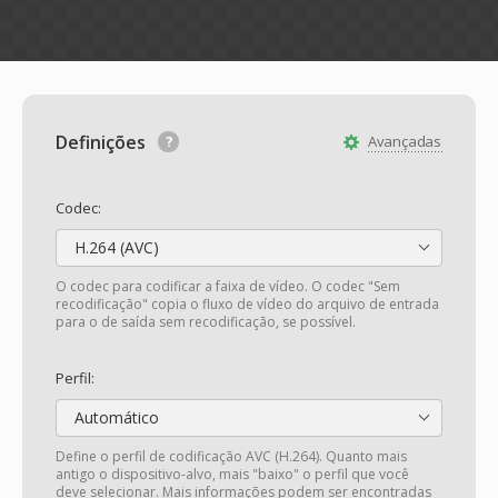
Definições
Avançadas
Codec:
H.264 (AVC)
O codec para codificar a faixa de vídeo. O codec "Sem
recodificação" copia o fluxo de vídeo do arquivo de entrada
para o de saída sem recodificação, se possível.
Perfil:
Automático
Define o perfil de codificação AVC (H.264). Quanto mais
antigo o dispositivo-alvo, mais "baixo" o perfil que você
deve selecionar. Mais informações podem ser encontradas