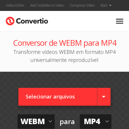
Video Editor
Add Subtitles to Video
Compress Video
Mais
Conversor de WEBM para MP4
Transforme vídeos WEBM em formato MP4
universalmente reproduzível
Selecionar arquivos
WEBM
MP4
para