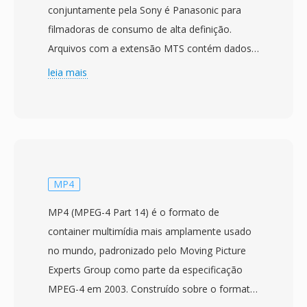
conjuntamente pela Sony é Panasonic para
filmadoras de consumo de alta definição.
Arquivos com a extensão MTS contém dados
de transport stream MPEG-2 carregando vídeo
leia mais
H.264/AVC em resoluções de até 1920x1080,
combinados com áudio Dolby Digital (AC-3) ou
LPCM. A designacao MTS é usada quando o
conteúdo AVCHD é acessado diretamente da
mídia de gravação, em oposicao aos arquivos
M2TS que normalmente se referem ao mesmo
MP4
formato de transport stream em contextos de
MP4 (MPEG-4 Part 14) é o formato de
disco Blu-ray. Filmadoras de consumo é semi-
container multimídia mais amplamente usado
profissionais da Sony, Panasonic, Canon é
no mundo, padronizado pelo Moving Picture
outros fabricantes gravam arquivos MTS em
Experts Group como parte da especificação
uma hierarquia de diretorio estruturada em
MPEG-4 em 2003. Construído sobre o formato
cartoes de memória ou armazenamento