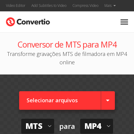
Video Editor
Add Subtitles to Video
Compress Video
Mais
Conversor de MTS para MP4
Transforme gravações MTS de filmadora em MP4
online
Selecionar arquivos
MTS
MP4
para