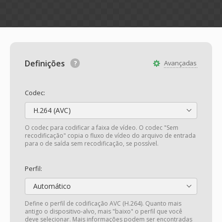
Definições
Avançadas
Codec:
H.264 (AVC)
O codec para codificar a faixa de vídeo. O codec "Sem
recodificação" copia o fluxo de vídeo do arquivo de entrada
para o de saída sem recodificação, se possível.
Perfil:
Automático
Define o perfil de codificação AVC (H.264). Quanto mais
antigo o dispositivo-alvo, mais "baixo" o perfil que você
deve selecionar. Mais informações podem ser encontradas