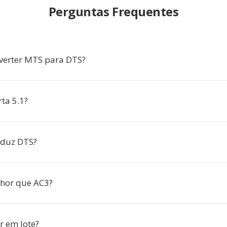
Perguntas Frequentes
verter MTS para DTS?
ta 5.1?
oduz DTS?
hor que AC3?
r em lote?