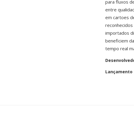
para fluxos d
entre qualida
em cartoes d
reconhecidos 
importados di
beneficiem d
tempo real ma
Desenvolved
Lançamento i