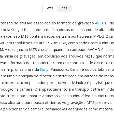
MTS
DTS
tensão de arquivo associada ao formato de gravação
AVCHD
, d
 pela Sony é Panasonic para filmadoras de consumo de alta defin
 a extensão MTS contém dados de transport stream MPEG-2 ca
AVC em resoluções de até 1920x1080, combinados com áudio Dol
CM. A designacao MTS é usada quando o conteúdo AVCHD é aces
da mídia de gravação, em oposicao aos arquivos M2TS que norm
esmo formato de transport stream em contextos de disco Blu-ra
 semi-profissionais da
Sony
, Panasonic, Canon é outros fabrican
em uma hierarquia de diretorio estruturada em cartoes de memó
 interno, acompanhados por arquivos de indice é playlist que 
produção na câmera. O empacotamento em transport stream inclu
ao criticas para manter a sincronizacao áudio-vídeo é suporta r
sso aleatorio para busca eficiente. Às gravações MTS preservam
da pelo sensor da câmera, tornando-às adequadas como material