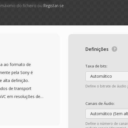
 máximo do ficheiro ou
Registar-se
Definições
da ao formato de
Taxa de bits:
mente pela Sony é
Automático
alta definição.
Define o bitrate de áudio
dos de transport
AVC em resoluções de
Canais de Áudio:
by Digital (AC-3) ou
o o conteúdo AVCHD é
Automático (Sem al
ção, em oposicao aos
Define o número de canais