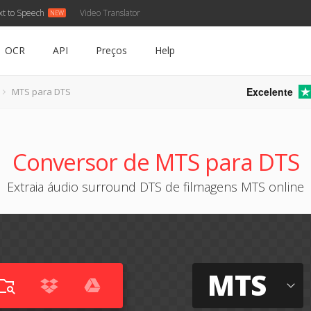
xt to Speech
Video Translator
OCR
API
Preços
Help
Excelente
MTS para DTS
Conversor de MTS para DTS
Extraia áudio surround DTS de filmagens MTS online
MTS