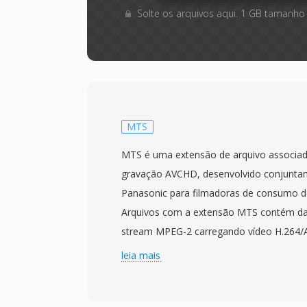
Solte os arquivos aqui. 1 GB tamanho
MTS
MTS é uma extensão de arquivo associa
gravação AVCHD, desenvolvido conjunta
Panasonic para filmadoras de consumo de 
Arquivos com a extensão MTS contém da
stream MPEG-2 carregando vídeo H.264/
até 1920x1080, combinados com áudio Dol
leia mais
LPCM. A designacao MTS é usada quand
acessado diretamente da mídia de grava