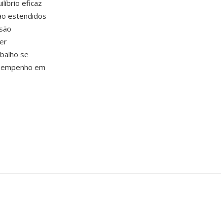
líbrio eficaz
ão estendidos
 são
er
abalho se
desempenho em