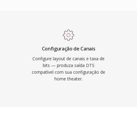
ecidos por todos os
variante estendida,
 é podem ser importados
mada de extensão sem
bora alguns fluxos de
bits/192 kHz. Os pontos
ão para formatos
e como receivers AV,
o em tempo real mais
retenimento automotivo,
mascara pequenas falhas
Configuração de Canais
lha com conteúdo de
Configure layout de canais e taxa de
 streaming de alta
bits — produza saída DTS
compatível com sua configuração de
omprovado do estúdio a
home theater.