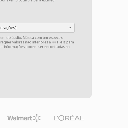
 por exemplo, de 5.1 para estéreo.
terações)
gem do áudio. Música com um espectro
 requer valores não inferiores a 44.1 kHz para
Mais informações podem ser encontradas na