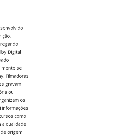
esenvolvido
ição.
rregando
by Digital
sado
almente se
y. Filmadoras
tes gravam
ria ou
organizam os
i informações
ecursos como
 a qualidade
 de origem