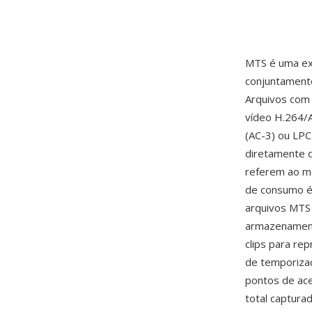
MTS é uma ex
conjuntamente
Arquivos com
vídeo H.264/
(AC-3) ou LP
diretamente 
referem ao m
de consumo é
arquivos MTS 
armazenamento
clips para re
de temporizac
pontos de ace
total captura