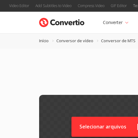
Video Editor
Add Subtitles to Video
Compress Video
GIF Editor
Te
Converter
Início
Conversor de vídeo
Conversor de MTS
Selecionar arquivos