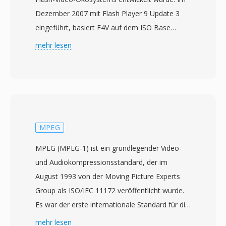
Dezember 2007 mit Flash Player 9 Update 3
eingeführt, basiert F4V auf dem ISO Base
Media File Format (MPEG-4 Part 14) und wurde
mehr lesen
geschaffen, um den H.264-Videocodec und
AAC-Audio innerhalb der Adobe-Flash-
Plattform zu unterstützen. Anders als sein
Vorgänger FLV, der eine proprietäre
Containerstruktur verwendete, übernimmt F4V
die standardisierte MP4-kompatible Atom/Box-
MPEG
Architektur, was die Interoperabilität mit
MPEG (MPEG-1) ist ein grundlegender Video-
anderen Medientools und Workflows
und Audiokompressionsstandard, der im
verbessert. Das Format unterstützt erweiterte
August 1993 von der Moving Picture Experts
Funktionen wie High-Profile-H.264-Kodierung,
Group als ISO/IEC 11172 veröffentlicht wurde.
Mehrkanal-AAC-Audio und zeitgesteürten Text
Es war der erste internationale Standard für die
für Untertitel und Beschriftungen. F4V stellte
verlustbehaftete Kompression bewegter Bilder
mehr lesen
einen strategischen Schritt dar, um der