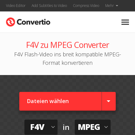
Video Editor
Add Subtitles to Video
Compress Video
Mehr
F4V zu MPEG Converter
F4V Flash-Video ins breit kompatible MPEG-
Format konvertieren
Dateien wählen
F4V
MPEG
in