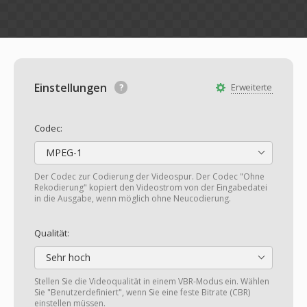
Einstellungen
Erweiterte
Codec:
MPEG-1
Der Codec zur Codierung der Videospur. Der Codec "Ohne
Rekodierung" kopiert den Videostrom von der Eingabedatei
in die Ausgabe, wenn möglich ohne Neucodierung.
Qualität:
Sehr hoch
Stellen Sie die Videoqualität in einem VBR-Modus ein. Wählen
Sie "Benutzerdefiniert", wenn Sie eine feste Bitrate (CBR)
einstellen müssen.