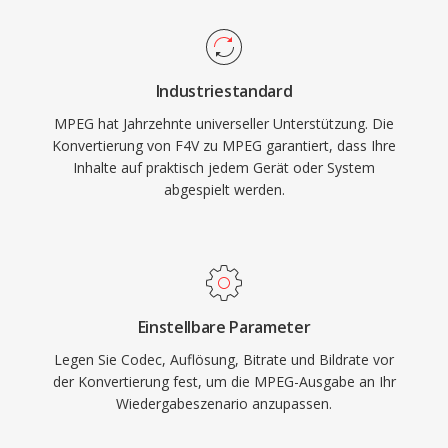
Laufwerken zu entsprechen, was das Video
CD-Format ermöglichte, das digitales Video in
den frühen 1990er Jahren zu den Verbrauchern
Industriestandard
brachte. Die Audiokomponente, insbesondere
MPEG hat Jahrzehnte universeller Unterstützung. Die
Layer III (MP3), wurde zum einflussreichsten
Konvertierung von F4V zu MPEG garantiert, dass Ihre
Audioformat der Geschichte. Die I/P/B-Frame-
Inhalte auf praktisch jedem Gerät oder System
Struktur, der Bewegungsschätzungsansatz und
abgespielt werden.
die blockbasierte Transformationskodierung
schufen die architektonische Vorlage, der jeder
bedeutende Videocodec seitdem folgt — von
MPEG-2 über H.264 und darüber hinaus.
Obwohl in der Kompressionseffizienz längst
Einstellbare Parameter
überholt, wird MPEG-1 von praktisch jeder
Legen Sie Codec, Auflösung, Bitrate und Bildrate vor
Mediensoftware weiterhin unterstützt.
der Konvertierung fest, um die MPEG-Ausgabe an Ihr
Wiedergabeszenario anzupassen.