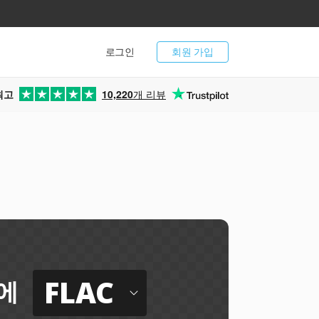
로그인
회원 가입
최고
10,220
개 리뷰
FLAC
에