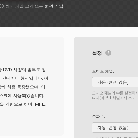
GB 최대 파일 크기 또는
회원 가입
설정
개발한 DVD 사양의 일부로 정
오디오 채널:
주요 컨테이너 형식입니다. 이
자동 (변경 없음)
 함께 처음 등장했으며, 이
오디오 채널의 수를 설정하세
디스크에 사용되었습니다.
니다(예: 5.1 채널에서 스
을 기반으로 하며, MPEG-
G-1 Layer II, LPCM 형식
주파수:
비디오 외에도 VOB 파일
자동 (변경 없음)
림, 메뉴 상호작용을 위한