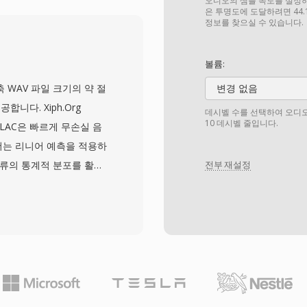
합니다. 파일은 DVD 디
오디오의 샘플 속도를 설정하세요
은 투명도에 도달하려면 44.
규칙(VTS_01_1.VOB
정보를 찾으실 수 있습니다.
합니다. 개별 VOB 파일은
약 1GB로 제한되며, 더
볼륨:
어집니다. 이 형식은
 비압축 WAV 파일 크기의 약 절
변경 없음
비디오 해상도를 지원하며, 오디오
니다. Xiph.Org
데시벨 수를 선택하여 오디오 
ps입니다. 비디오, 다중 트
10 데시벨 줄입니다.
 FLAC은 빠르게 무손실 음
그램 스트림에 통합하여
더는 리니어 예측을 적용하
루션이 되었습니다. 스트리
오류의 통계적 분포를 활용
전부 재설정
 DVD를 대체했지만,
합니다 — 데이터를 버리지
리에 접근하는 데 있어 여
비트 심도와 655 kHz까
의 요구사항을 초과합니
 차량용 스테레오, Blu-
 애플리케이션이 FLAC을
sic 같은 스트리밍 서비스는
코덱에 대한 신뢰를 보여줍니