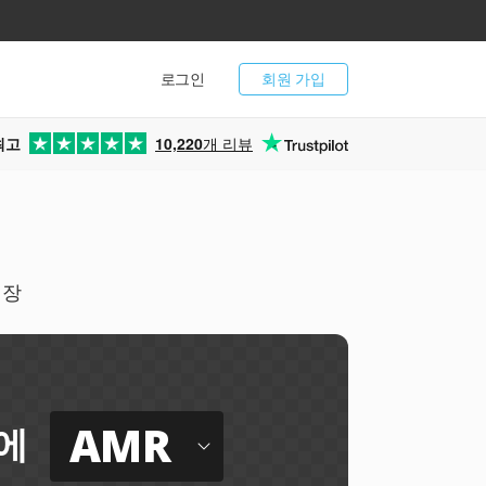
로그인
회원 가입
최고
10,220
개 리뷰
저장
AMR
에