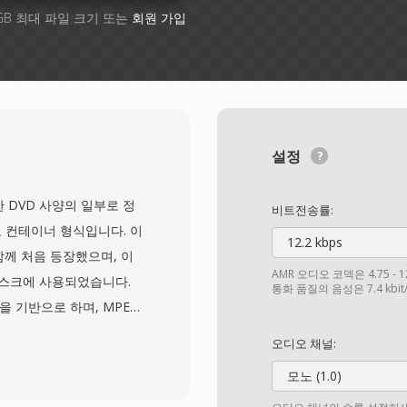
GB 최대 파일 크기 또는
회원 가입
설정
개발한 DVD 사양의 일부로 정
비트전송률:
주요 컨테이너 형식입니다. 이
12.2 kbps
 함께 처음 등장했으며, 이
AMR 오디오 코덱은 4.75 - 
디스크에 사용되었습니다.
통화 품질의 음성은 7.4 kbi
을 기반으로 하며, MPEG-
G-1 Layer II, LPCM 형식
오디오 채널:
비디오 외에도 VOB 파일
모노 (1.0)
림, 메뉴 상호작용을 위한