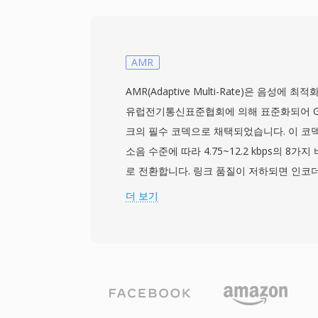
내비게이션 데이터, 챕터 포인트 정보를 포함
스크의 VIDEO_TS 디렉토리에 위치하며, 명명 
등)이 콘텐츠의 타이틀 및 파트 구조를 반영
UDF 파일 시스템 요구사항을 충족하기 위해 
AMR
긴 콘텐츠는 여러 파일에 걸쳐 끊김 없이 이
AMR(Adaptive Multi-Rate)은 음성에
NTSC(720x480) 및 PAL(720x576) 
유럽전기통신표준협회에 의해 표준화되어 GS
와 비디오를 합친 최대 비트레이트는 9.8Mb
크의 필수 코덱으로 채택되었습니다. 이 코
랙 오디오, 자막, 내비게이션을 단일 프로
소음 수준에 따라 4.75~12.2 kbps의 8
VOB는 소비자 영화 전달을 위한 완전한 솔
로 전환합니다. 링크 품질이 저하되면 인코
밍과 최신 디스크 형식이 새로운 콘텐츠에서
여 약간의 선명도를 희생하고 전송 안정성을 
더 보기
VOB는 방대한 기존 DVD 콘텐츠 라이브러
커니즘은 3GPP 사양에 정의되어 있으며, 
전히 매우 관련성이 높습니다.
모바일 통화에 사용되는 가장 널리 보급된 음
주요 장점은 압축 효율성으로, 12.2 kbps에
90 KB를 차지하여 대역폭이 제한된 네트워
사서함, MMS에 실용적입니다. 또 다른 이
및 컴포트 노이즈 생성 기능으로, 무음 구