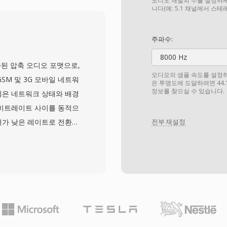
합니다. 파일은 DVD 디
오디오 채널의 수를 설정하세
니다(예: 5.1 채널에서 스
규칙(VTS_01_1.VOB
합니다. 개별 VOB 파일은
주파수:
약 1GB로 제한되며, 더
8000 Hz
어집니다. 이 형식은
 최적화된 압축 오디오 포맷으로,
비디오 해상도를 지원하며, 오디오
오디오의 샘플 속도를 설정하세요
M 및 3G 모바일 네트워
은 투명도에 도달하려면 44.
ps입니다. 비디오, 다중 트
정보를 찾으실 수 있습니다.
덱은 네트워크 상태와 배경
그램 스트림에 통합하여
가지 비트레이트 사이를 동적으
루션이 되었습니다. 스트리
더가 낮은 레이트로 전환하
전부 재설정
 DVD를 대체했지만,
확보합니다. 이 적응 메
리에 접근하는 데 있어 여
전 세계적으로 수십억 건의
성 코덱 중 하나입니다.
서 1분의 AMR 오디오는 약
크에서의 음성 메모, 음성
점은 내장된 음성 활동 감지
간에서의 전송을 줄여줍니