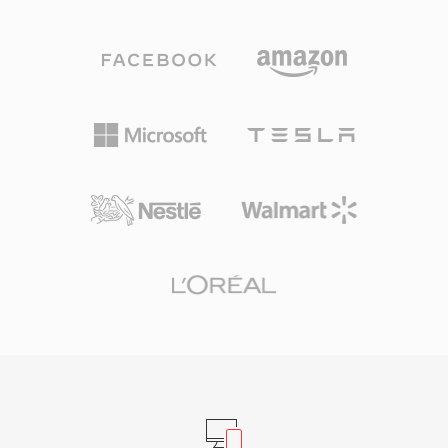
이터 레이트의 약 절반입니다. 코덱 제품군은 서라
니다. 비디오, 다중 트랙 오디오, 자막, 내비게이션
운드 사운드와 고해상도 오디오를 위한 WMA
을 단일 프로그램 스트림에 통합하여 VOB는 소비
Professional, 비트 단위 정확한 보관 압축을 위한
자 영화 전달을 위한 완전한 솔루션이 되었습니다.
WMA Lossless, 매우 낮은 비트레이트에서 음성
스트리밍과 최신 디스크 형식이 새로운 콘텐츠에
콘텐츠에 최적화된 WMA Voice로 성장했습니다.
서 DVD를 대체했지만, VOB는 방대한 기존 DVD
Windows, Windows Media Player, Zune 생태계
콘텐츠 라이브러리에 접근하는 데 있어 여전히 매
와의 긴밀한 통합으로 2000년대 내내 WMA에 강
우 관련성이 높습니다.
력한 배포 이점을 제공했으며, 디지털 저작권 관리
(DRM) 지원은 당시 온라인 음악 스토어에서 매력
적이었습니다. 인코딩과 디코딩은 Windows에서
기본 처리되어 모든 Windows 시스템에서 재생에
서드파티 소프트웨어가 불필요합니다. FFmpeg와
GStreamer 같은 라이브러리를 통해 크로스 플랫
폼 지원이 개선되었지만, WMA는 비 Microsoft 기
기에서 MP3나 AAC보다 호환성이 낮은 편입니다.
이 포맷은 레거시 미디어 라이브러리에 여전히 나