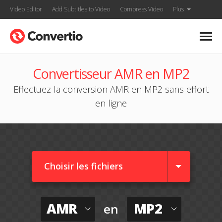
Video Editor
Add Subtitles to Video
Compress Video
Plus
Convertisseur AMR en MP2
Effectuez la conversion AMR en MP2 sans effort
en ligne
Choisir les fichiers
AMR
MP2
en