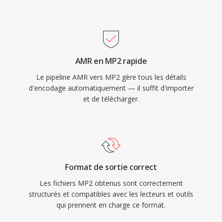
standard de camescope HDV imposent où
préfèrent tous le MP2. La latence
d&#039;encodage est également plus courte,
un trait important pour la diffusion en direct où
AMR en MP2 rapide
la synchronisation labiale compte. Trois
Le pipeline AMR vers MP2 gère tous les détails
avantages maintiennent la pertinence du MP2
d'encodage automatiquement — il suffit d'importer
dès décennies après sa normalisation : une
et de télécharger.
dégradation gracieuse sous les erreurs de
transmission, vitale pour les signaux hertziens,
un délai d&#039;encodage minimal adapté àux
chaînes de diffusion en temps réel, et une
acceptation reglementaire ancree dans les
Format de sortie correct
cadres de diffusion europeens et asiatiques.
Les fichiers MP2 obtenus sont correctement
structurés et compatibles avec les lecteurs et outils
qui prennent en charge ce format.