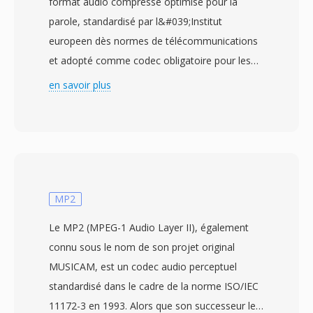
format audio compressé optimisé pour la
parole, standardisé par l&#039;Institut
europeen dès normes de télécommunications
et adopté comme codec obligatoire pour les
réseaux mobiles GSM et 3G. Le codec bascule
en savoir plus
dynamiquement entre huit débits — de 4,75 à
12,2 kbit/s — selon les conditions du réseau et
le niveau de bruit ambiant. Lorsque la qualité
de la liaison se dégrade, l&#039;encodeur
passe à un débit inferieur, sacrifiant une clarté
marginale au profit de la fiabilité de
MP2
transmission. Ce mecanisme adaptatif est
Le MP2 (MPEG-1 Audio Layer II), également
défini par les spécifications du 3GPP et
connu sous le nom de son projet original
représente l&#039;un dès codecs vocaux les
MUSICAM, est un codec audio perceptuel
plus largement déployés au monde, utilisé dans
standardisé dans le cadre de la norme ISO/IEC
dès milliards d&#039;appels mobiles. Son
11172-3 en 1993. Alors que son successeur le