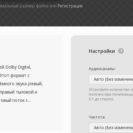
симальный размер файла или
Регистрация
Настройки
 Dolby Digital,
Аудиоканалы:
Этот формат с
Авто (Без изменен
ёмного звука (левый,
Установите количество 
 правый тыловой и
полезна при понижающе
5.1 до стерео).
товый поток с
ит/с. Алгоритм
ное косинусное
Частота:
анализом для
Авто (Без изменен