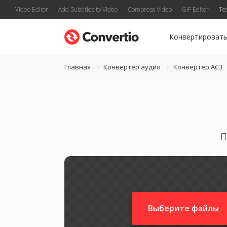
Video Editor
Add Subtitles to Video
Compress Video
GIF Editor
Te
Конвертироват
Главная
Конвертер аудио
Конвертер AC3
П
Выберите файлы