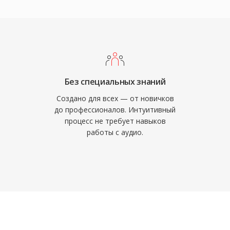
держка обширна:
 Blu-ray-плееры и
иложения декодируют
роде Tidal и Amazon
арифов, подтверждая
чевых преимущества
Без специальных знаний
Во-первых, полное
Создано для всех — от новичков
сигнала при
до профессионалов. Интуитивный
процесс не требует навыков
е метаданные через
работы с аудио.
мов поддерживают
льных файлов. В-
отсутствие патентов и
ы для разработчиков и