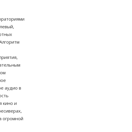
бораториями
(левый,
тотных
 Алгоритм
приятия,
зательным
вом
ное
е аудио в
ость
я кино и
ресиверах,
а огромной