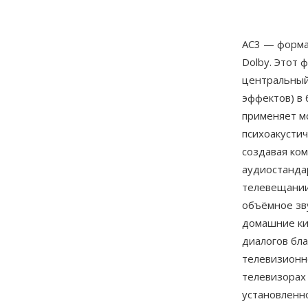
AC3 — форма
Dolby. Этот 
центральный
эффектов) в 
применяет м
психоакусти
создавая ком
аудиостанда
телевещании
объёмное зв
домашние ки
диалогов бл
телевизионн
телевизорах
установленн