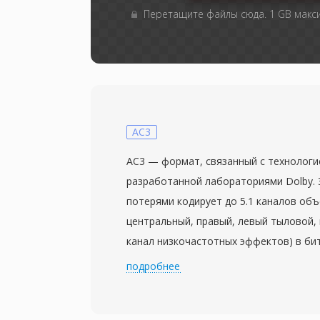
Перетащите файлы сюда. 1 GB мак
AC3
AC3 — формат, связанный с технологией
разработанной лабораториями Dolby. 
потерями кодирует до 5.1 каналов объ
центральный, правый, левый тыловой,
канал низкочастотных эффектов) в би
типичным диапазоном от 192 до 640 кб
подробнее
применяет модифицированное дискрет
преобразование с психоакустическим 