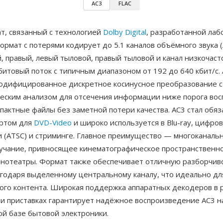
AC3
FLAC
т, связанный с технологией
Dolby Digital
, разработанной ла
формат с потерями кодирует до 5.1 каналов объёмного звука 
, правый, левый тыловой, правый тыловой и канал низкочас
битовый поток с типичным диапазоном от 192 до 640 кбит/с.
одифицированное дискретное косинусное преобразование с
ческим анализом для отсечения информации ниже порога вос
пактные файлы без заметной потери качества. AC3 стал обя
ртом для
DVD-Video
и широко используется в Blu-ray, цифро
 (ATSC) и стриминге. Главное преимущество — многоканаль
учание, привносящее кинематографическое пространственно
нотеатры. Формат также обеспечивает отличную разборчив
агодаря выделенному центральному каналу, что идеально дл
ого контента. Широкая поддержка аппаратных декодеров в 
 и приставках гарантирует надёжное воспроизведение AC3 н
ой базе бытовой электроники.