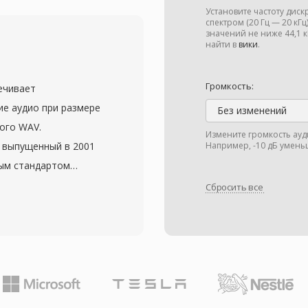
сприятия, создавая
Установите частоту дис
и качества. AC3 стал
спектром (20 Гц — 20 кГ
значений не ниже 44,1
VD-Video и широко
найти в
вики
.
евещании (ATSC) и
многоканальное
Громкость:
печивает
ематографическое
е аудио при размере
Без изменений
кинотеатры. Формат
ого WAV.
Измените громкость ауд
чивость диалогов
и выпущенный в 2001
Например, -10 дБ умень
каналу, что идеально
тым стандартом
 Широкая поддержка
дер применяет
Сбросить все
левизорах и
вания каждого
произведение AC3 на
 через разбиение
 электроники.
спределение ошибок
 отбрасывания данных.
т и частота
ает требования аудио