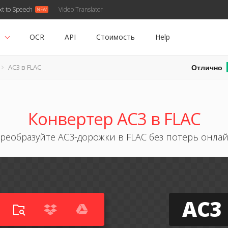
xt to Speech
Video Translator
ь
OCR
API
Стоимость
Help
Отлично
AC3 в FLAC
Конвертер AC3 в FLAC
реобразуйте AC3-дорожки в FLAC без потерь онла
AC3