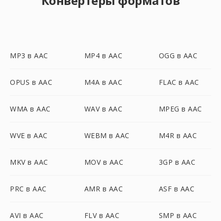
Конвертеры форматов
MP3 в AAC
MP4 в AAC
OGG в AAC
OPUS в AAC
M4A в AAC
FLAC в AAC
WMA в AAC
WAV в AAC
MPEG в AAC
WVE в AAC
WEBM в AAC
M4R в AAC
MKV в AAC
MOV в AAC
3GP в AAC
PRC в AAC
AMR в AAC
ASF в AAC
AVI в AAC
FLV в AAC
SMP в AAC