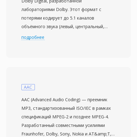
Dolby Digital, разработанной
лабораториями Dolby. Этот формат с
потерями кодирует до 5.1 каналов
объёмного звука (левый, центральный,
правый, левый тыловой, правый тыловой и
подробнее
канал низкочастотных эффектов) в
битовый поток с типичным диапазоном от
192 до 640 кбит/с. Алгоритм применяет
модифицированное дискретное косинусное
преобразование с психоакустическим
анализом для отсечения информации ниже
AAC
порога восприятия, создавая компактные
AAC (Advanced Audio Coding) — преемник
файлы без заметной потери качества. AC3
MP3, стандартизованный ISO/IEC в рамках
стал обязательным аудиостандартом для
спецификаций MPEG-2 и позднее MPEG-4.
DVD-Video и широко используется в Blu-ray,
Разработанный совместными усилиями
цифровом телевещании (ATSC) и стриминге.
Fraunhofer, Dolby, Sony, Nokia и AT&amp;T,