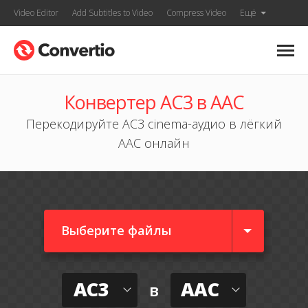
Video Editor
Add Subtitles to Video
Compress Video
Ещё
Конвертер AC3 в AAC
Перекодируйте AC3 cinema-аудио в лёгкий
AAC онлайн
Выберите файлы
AC3
AAC
в