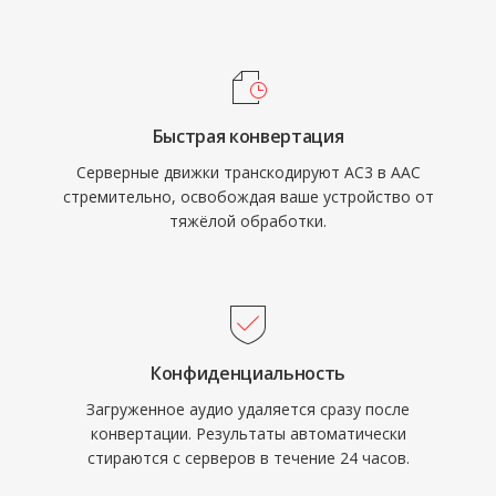
меньшем объёме хранения и потреблении
полосы пропускания. Второе — поддержка
частот дискретизации от 8 кГц до 96 кГц и
до 48 каналов, что подходит для любых
Быстрая конвертация
задач, от голосовых вызовов до объёмного
Серверные движки транскодируют AC3 в AAC
звучания. Третье — широкое внедрение
стремительно, освобождая ваше устройство от
компанией Apple и другими
тяжёлой обработки.
производителями гарантирует, что
практически любое современное
устройство, браузер и медиаплеер
воспроизводит AAC без дополнительных
плагинов.
Конфиденциальность
Загруженное аудио удаляется сразу после
конвертации. Результаты автоматически
стираются с серверов в течение 24 часов.