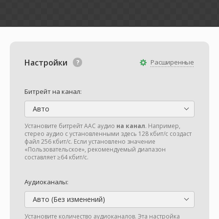
Настройки
Расширенные
Битрейт на канал:
Авто
Установите битрейт AAC аудио
на канал
. Например,
стерео аудио с установленными здесь 128 кбит/с создаст
файл 256 кбит/с. Если установлено значение
«Пользовательское», рекомендуемый диапазон
составляет ≥64 кбит/с.
Аудиоканалы:
Авто (Без изменений)
Установите количество аудиоканалов. Эта настройка