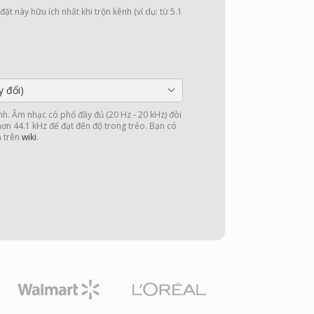
ặt này hữu ích nhất khi trộn kênh (ví dụ: từ 5.1
y đổi)
nh. Âm nhạc có phổ đầy đủ (20 Hz - 20 kHz) đòi
 hơn 44.1 kHz để đạt đến độ trong trẻo. Bạn có
n trên
wiki
.