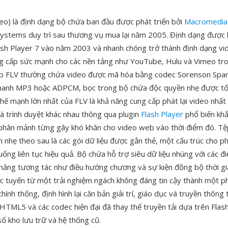
deo) là định dạng bộ chứa ban đầu được phát triển bởi
Macromedia
stems duy trì sau thương vụ mua lại năm 2005. Định dạng được hỗ
lash Player 7 vào năm 2003 và nhanh chóng trở thành định dạng vi
g cấp sức mạnh cho các nền tảng như YouTube, Hulu và Vimeo tr
p FLV thường chứa video được mã hóa bằng codec Sorenson Spa
hanh MP3 hoặc ADPCM, bọc trong bộ chứa độc quyền nhẹ được tố
hế mạnh lớn nhất của FLV là khả năng cung cấp phát lại video nhất
và trình duyệt khác nhau thông qua plugin
Flash Player
phổ biến khắp
phân mảnh từng gây khó khăn cho video web vào thời điểm đó. Tệ
n nhẹ theo sau là các gói dữ liệu được gắn thẻ, một cấu trúc cho p
uống liên tục hiệu quả. Bộ chứa hỗ trợ siêu dữ liệu nhúng với các đ
 năng tương tác như điều hướng chương và sự kiện đồng bộ thời gi
ực tuyến từ một trải nghiệm ngách không đáng tin cậy thành một p
hính thống, định hình lại căn bản giải trí, giáo dục và truyền thông 
HTML5 và các codec hiện đại đã thay thế truyền tải dựa trên Flash
ố kho lưu trữ và hệ thống cũ.