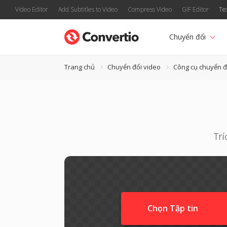
Video Editor
Add Subtitles to Video
Compress Video
GIF Editor
Te
Chuyển đổi
Trang chủ
Chuyển đổi video
Công cụ chuyển đ
Trí
Chọn Tập tin