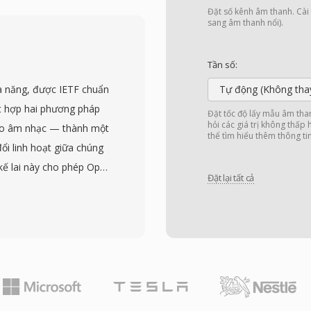
i ưu hóa cho truyền
Đặt số kênh âm thanh. Cài đ
ăng cung cấp phát lại
sang âm thanh nổi).
 trình duyệt khác nhau
ắp nơi, giải quyết vấn đề
Tần số:
web vào thời điểm đó.
 năng, được IETF chuẩn
Tự động (Không tha
sau là các gói dữ liệu
t hợp hai phương pháp
Đặt tốc độ lấy mẫu âm tha
 kiếm nhanh và tải xuống
hỏi các giá trị không thấp
ho âm nhạc — thành một
thể tìm hiểu thêm thông ti
liệu nhúng với các điểm
ổi linh hoạt giữa chúng
 như điều hướng chương
t kế lai này cho phép Opus
 video trực tuyến từ một
Đặt lại tất cả
iều tình huống sử dụng:
ành một phương tiện
chất lượng cao ở 128
 bản giải trí, giáo dục và
bit từ 6 đến 510 kbps,
o HTML5 và các codec
hước khung nhỏ đến 2,5
lash, tệp FLV vẫn còn
 trong số các codec âm
ặc biệt hấp dẫn. Thứ
à mã nguồn mở, loại bỏ