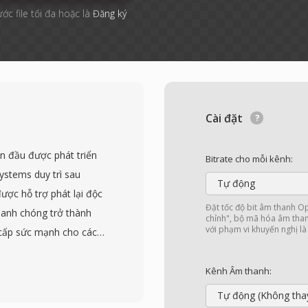
ước file tối đa hoặc là
Đăng ký
Cài đặt
an đầu được phát triển
Bitrate cho mỗi kênh:
stems duy trì sau
Tự động
ợc hỗ trợ phát lại độc
Đặt tốc độ bit âm thanh 
hanh chóng trở thành
chỉnh", bộ mã hóa âm thanh
với phạm vi khuyến nghị là
 cấp sức mạnh cho các
ong cuối những năm
mã hóa bằng codec
Kênh Âm thanh:
thanh MP3 hoặc ADPCM,
Tự động (Không tha