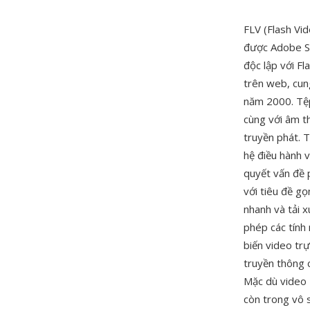
FLV (Flash Vi
được Adobe Sy
độc lập với F
trên web, cun
năm 2000. Tệ
cùng với âm t
truyền phát. T
hệ điều hành 
quyết vấn đề 
với tiêu đề gọ
nhanh và tải x
phép các tính
biến video tr
truyền thông c
Mặc dù video 
còn trong vô s