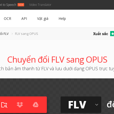
xt to Speech
Video Translator
OCR
API
Vật giá
Help
Xuất sắc
ổi FLV
FLV sang OPUS
Chuyển đổi FLV sang OPUS
ch bản âm thanh từ FLV và lưu dưới dạng OPUS trực t
FLV
đ