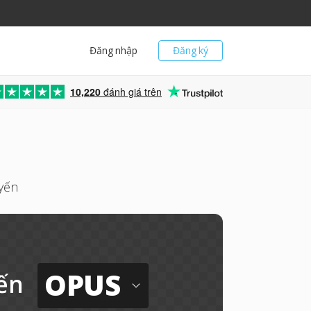
Đăng nhập
Đăng ký
10,220
đánh giá trên
uyến
OPUS
ến