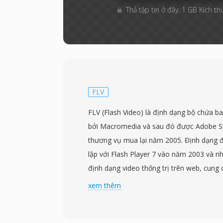
Thả tập tin ở đây. 1 GB Kích th
FLV
FLV (Flash Video) là định dạng bộ chứa b
bởi Macromedia và sau đó được Adobe Sy
thương vụ mua lại năm 2005. Định dạng đư
lập với Flash Player 7 vào năm 2003 và n
định dạng video thống trị trên web, cung
nền tảng như YouTube, Hulu và Vimeo tr
xem thêm
2000. Tệp FLV thường chứa video được 
Sorenson Spark hoặc VP6 cùng với âm 