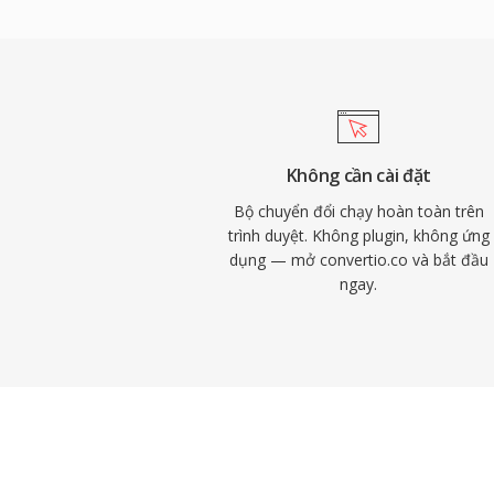
rào cản cấp phép vốn kìm hãm các codec 
đạt chất lượng trong suốt ở tốc độ bit ch
MP3 và đánh bại AAC ở mức tương đương.
khiến nó trở thành codec bắt buộc cho W
duyệt hiện đại đều tích hợp sẵn bộ giải 
Discord, Zoom và YouTube đều sử dụng 
Không cần cài đặt
gian thực.
Bộ chuyển đổi chạy hoàn toàn trên
trình duyệt. Không plugin, không ứng
dụng — mở convertio.co và bắt đầu
ngay.