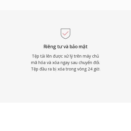
độc quyền. Thứ hai, nó
ỉ bằng khoảng nửa so với
 Và thứ ba, độ trễ thấp
ebRTC, nên mọi trình
mã Opus. WhatsApp,
Opus cho âm thanh thời
Riêng tư và bảo mật
Tệp tải lên được xử lý trên máy chủ
mã hóa và xóa ngay sau chuyển đổi.
Tệp đầu ra bị xóa trong vòng 24 giờ.