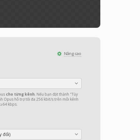
Nâng cao
Opus
cho từng kênh
. Nếu bạn đặt thành "Tùy
 Opus hỗ trợ tối đa 256 kbit/s trên mỗi kênh
 ≥64 kbps.
y đổi)