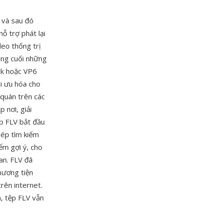
và sau đó
 trợ phát lại
deo thống trị
ong cuối những
rk hoặc VP6
i ưu hóa cho
 quán trên các
 nơi, giải
p FLV bắt đầu
hép tìm kiếm
iểm gợi ý, cho
an. FLV đã
hương tiện
trên internet.
, tệp FLV vẫn