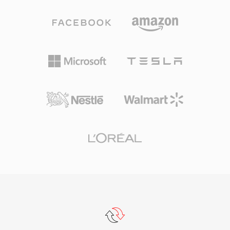
媒体传输的基石。
定的拨号连接上也能实现相对流畅的播放。RM文
件可包含不同比特率的多个流，支持SureStream
技术，可实时根据可用带宽自适应调整播放质量。
该容器支持标题、作者和版权信息的元数据，
RealNetworks还同时开发了RTSP和PNA流媒体
协议以实现高效的网络传输。RM的压缩能力在当
时被认为令人印象深刻，能在仅20-30 kbps的比
特率下提供可观看的视频。虽然RealMedia已被现
代流媒体技术基本取代，但RM文件仍存在于早期
互联网时代的存档中，包括在其鼎盛时期采用
RealMedia的新闻机构、教育机构和媒体库。