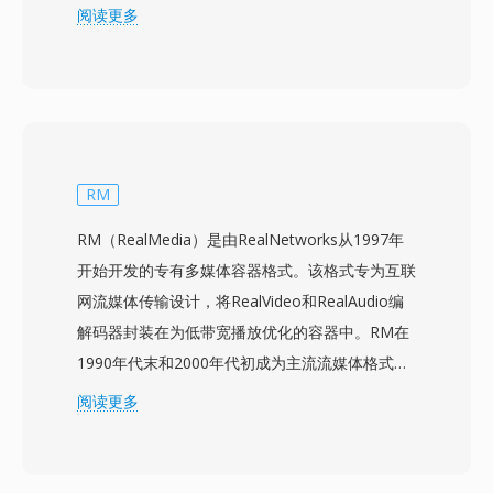
媒体技术栈。Google在发布WebM的同时以宽松
阅读更多
的BSD风格许可证开放了VP8编解码器，消除了阻
碍H.264在开放网络视频中普及的专利和版税壁
垒。WebM容器继承了Matroska高效的二进制结
构，同时将其限制为网络优化的配置文件，确保浏
览器中快速解析和轻量级实现。搭配VP9的WebM
压缩效率可与H.264 High Profile竞争，接近HEVC
RM
的水平，使其能够以更低的带宽传输高质量视频。
RM（RealMedia）是由RealNetworks从1997年
Chrome、Firefox、Edge和Opera等主流网页浏
开始开发的专有多媒体容器格式。该格式专为互联
览器原生支持WebM播放，YouTube使用WebM
网流媒体传输设计，将RealVideo和RealAudio编
中的VP9作为其大部分内容的主要传输格式。该格
解码器封装在为低带宽播放优化的容器中。RM在
式支持视频中的Alpha通道透明度等特性，使其在
1990年代末和2000年代初成为主流流媒体格式之
合成网页图形和叠加层方面颇具价值。近期WebM
一，当时RealPlayer是最广泛安装的媒体应用程序
阅读更多
已扩展支持AV1视频，延续其作为开放编解码器推
之一，RealNetworks在宽带普及之前率先提出了
广载体的演进。竞争力的压缩效率、零授权成本和
缓冲式流媒体视频的概念。该格式使用恒定比特率
通用浏览器支持的组合使WebM成为免版税网络多
编码和专有容器结构，支持前向纠错，即使在不稳