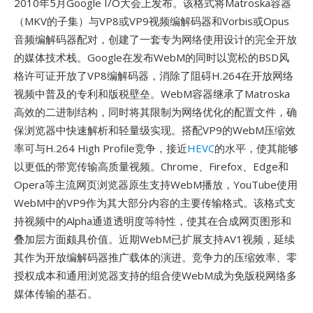
2010年5月Google I/O大会上发布。该格式将Matroska容器
（MKV的子集）与VP8或VP9视频编解码器和Vorbis或Opus
音频编解码器配对，创建了一套专为网络使用设计的完全开放
的媒体技术栈。Google在发布WebM的同时以宽松的BSD风
格许可证开放了VP8编解码器，消除了阻碍H.264在开放网络
视频中普及的专利和版税壁垒。WebM容器继承了Matroska
高效的二进制结构，同时将其限制为网络优化的配置文件，确
保浏览器中快速解析和轻量级实现。搭配VP9的WebM压缩效
率可与H.264 High Profile竞争，接近
HEVC
的水平，使其能够
以更低的带宽传输高质量视频。Chrome、Firefox、Edge和
Opera等主流网页浏览器原生支持WebM播放，YouTube使用
WebM中的VP9作为其大部分内容的主要传输格式。该格式支
持视频中的Alpha通道透明度等特性，使其在合成网页图形和
叠加层方面颇具价值。近期WebM已扩展支持AV1视频，延续
其作为开放编解码器推广载体的演进。竞争力的压缩效率、零
授权成本和通用浏览器支持的组合使WebM成为免版税网络多
媒体传输的基石。