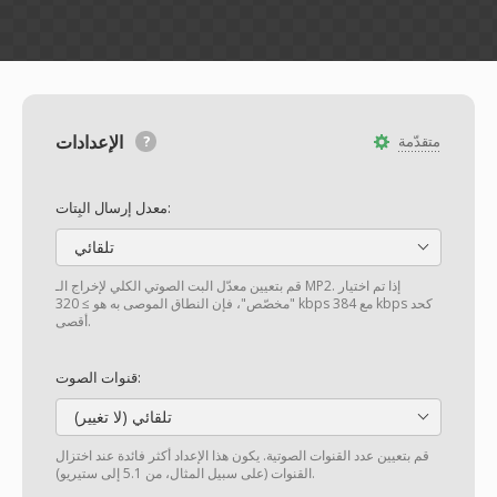
الإعدادات
متقدّمة
معدل إرسال البِتات:
تلقائي
قم بتعيين معدّل البت الصوتي الكلي لإخراج الـ MP2. إذا تم اختيار
"مخصّص"، فإن النطاق الموصى به هو ≥ 320 kbps مع 384 kbps كحد
أقصى.
قنوات الصوت:
تلقائي (لا تغيير)
قم بتعيين عدد القنوات الصوتية. يكون هذا الإعداد أكثر فائدة عند اختزال
القنوات (على سبيل المثال، من 5.1 إلى ستيريو).