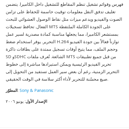
فهرس وقوائم تشغيل تنظم المقاطع للتشغيل داخل الكاميرا. يتضمن
تغليف تدفق النقل معلومات توقيت حاسمة للحفاظ على تزامن
الصوت والفيديو ويدعم ميزات مثل نقاط الوصول العشوائي للبحث
الفعال. تحافظ تسجيلات MTS على الجودة الكاملة الملتقطة
بمستشعر الكاميرا، مما يجعلها مناسبة كمادة مصدرية لسير عمل
التحرير. يوفر استخدام ضغط H.264 توازناً فعالاً بين جودة الفيديو
وحجم الملف، مما يتيح أوقات تسجيل ممتدة على بطاقات ذاكرة
SD وSDHC الشائعة. تُعرف ملفات MTS من قبل جميع تطبيقات
تحرير الفيديو الرئيسية ويمكن استيرادها مباشرة إلى خطوط
التحرير الزمنية، رغم أن بعض سير العمل تستفيد من التحويل إلى
صيغ محسّنة للتحرير لأداء أكثر سلاسة في الوقت الحقيقي.
Sony & Panasonic
:
المطوّر
الإصدار الأول
: يونيو ٢٠٠٦