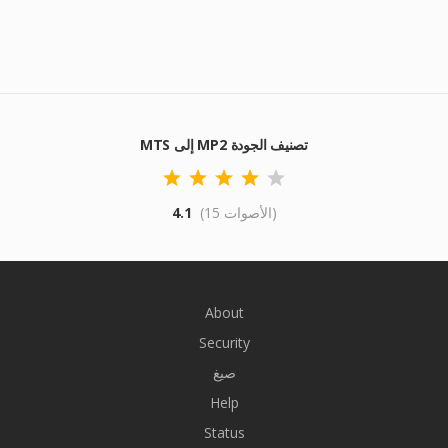
MTS إلى MP2 تصنيف الجودة
(15 الأصوات)
4.1
About
Security
صيغ
Help
Status