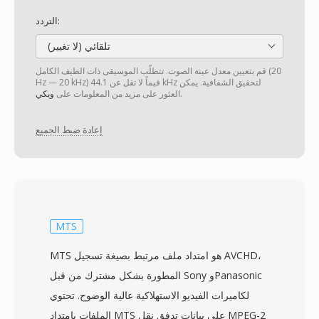
التردد:
تلقائي (لا تغيير)
قم بتعيين معدل عينة الصوت. تتطلّب الموسيقى ذات الطيف الكامل (20
Hz — 20 kHz) قيماً لا تقل عن 44.1 kHz لتحقيق الشفافية. يمكن
.
العثور على مزيد من المعلومات على
ويكي
إعادة ضبط الجميع
MTS
MTS هو امتداد ملف مرتبط بصيغة تسجيل AVCHD،
المطورة بشكل مشترك من قبل Sony وPanasonic
لكاميرات الفيديو الاستهلاكية عالية الوضوح. تحتوي
الملفات بامتداد MTS على بيانات تدفق نقل MPEG-2