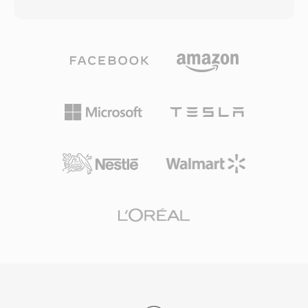
الأطوار، ويطبّق نموذجاً نفسياً صوتياً لتحديد عتبات
لسير عمل التحرير. يوفر استخدام ضغط H.264 توازناً
الإخفاء، ثم يكمّم ويرمّز كل نطاق فرعي بترميز
فعالاً بين جودة الفيديو وحجم الملف، مما يتيح أوقات
هافمان. تستخدم عمليات النشر البث النموذجية
تسجيل ممتدة على بطاقات ذاكرة SD وSDHC
معدلات 192-384 كيلوبت/ثانية للستيريو، مما ينتج
الشائعة. تُعرف ملفات MTS من قبل جميع تطبيقات
جودة شفافة بتعقيد ترميز أقل ومقاومة أخطاء أفضل
تحرير الفيديو الرئيسية ويمكن استيرادها مباشرة إلى
من Layer III. تفسّر هذه الخصائص لماذا تفرض أو
خطوط التحرير الزمنية، رغم أن بعض سير العمل
تفضل معايير DVB التلفزيونية وراديو DAB الرقمي
تستفيد من التحويل إلى صيغ محسّنة للتحرير لأداء أكثر
ومعيار كاميرات HDV استخدام MP2. كما أن زمن
سلاسة في الوقت الحقيقي.
انتقال المرمّز أقصر أيضاً، وهي سمة مهمة للبث الحي
حيث يهم تزامن الشفاه. ثلاث مزايا تبقي MP2 ذا صلة
بعد عقود من التقييس: تدهور رشيق تحت أخطاء النقل
وهو أمر حيوي للإشارات عبر الهواء، وتأخير ترميز
ضئيل يناسب سلاسل البث المباشر، وقبول تنظيمي
راسخ عبر أُطر البث الأوروبية والآسيوية.