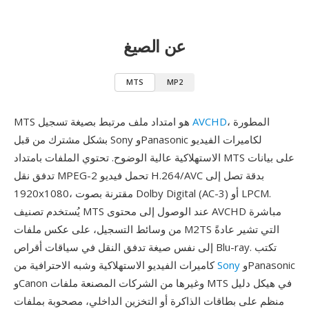
عن الصيغ
MTS
MP2
، المطورة
AVCHD
MTS هو امتداد ملف مرتبط بصيغة تسجيل
بشكل مشترك من قبل Sony وPanasonic لكاميرات الفيديو
الاستهلاكية عالية الوضوح. تحتوي الملفات بامتداد MTS على بيانات
تدفق نقل MPEG-2 تحمل فيديو H.264/AVC بدقة تصل إلى
1920x1080، مقترنة بصوت Dolby Digital (AC-3) أو LPCM.
يُستخدم تصنيف MTS عند الوصول إلى محتوى AVCHD مباشرة
من وسائط التسجيل، على عكس ملفات M2TS التي تشير عادةً
إلى نفس صيغة تدفق النقل في سياقات أقراص Blu-ray. تكتب
وPanasonic
Sony
كاميرات الفيديو الاستهلاكية وشبه الاحترافية من
وCanon وغيرها من الشركات المصنعة ملفات MTS في هيكل دليل
منظم على بطاقات الذاكرة أو التخزين الداخلي، مصحوبة بملفات