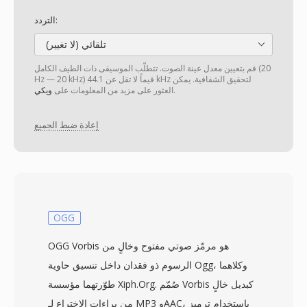
التردد:
تلقائي (لا تغيير)
قم بتعيين معدل عينة الصوت. تتطلّب الموسيقى ذات الطيف الكامل (20
Hz — 20 kHz) قيماً لا تقل عن 44.1 kHz لتحقيق الشفافية. يمكن
.
العثور على مزيد من المعلومات على
ويكي
إعادة ضبط الجميع
OGG
OGG Vorbis هو مرمّز صوتي مفتوح وخالٍ من
الرسوم ذو فقدان داخل تنسيق حاوية Ogg، وكلاهما
طوّرتهما مؤسسة Xiph.Org. صُمّم Vorbis كبديل خالٍ
من براءات الاختراع لـ MP3 وAAC، باستخدام ترميز