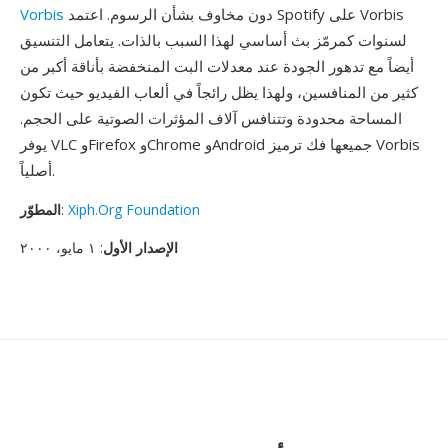
دون مخاوف بشأن الرسوم. اعتمد Spotify على Vorbis
Vorbis
لسنوات كمرمّز بث أساسي لهذا السبب بالذات. يتعامل التنسيق
أيضاً مع تدهور الجودة عند معدلات البت المنخفضة بأناقة أكبر من
كثير من المنافسين، ولهذا يظل رائجاً في ألعاب الفيديو حيث تكون
المساحة محدودة وتتنافس آلاف المؤثرات الصوتية على الحجم.
يوفر VLC وFirefox وChrome وAndroid جميعها فك ترميز Vorbis
أصلياً.
Xiph.Org Foundation
:
المطوّر
الإصدار الأول
: ١ مايو، ٢٠٠٠