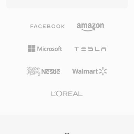
الأطوار، ويطبّق نموذجاً نفسياً صوتياً لتحديد عتبات
الصوتية على الحجم. يوفر VLC وFirefox وChrome
الإخفاء، ثم يكمّم ويرمّز كل نطاق فرعي بترميز
وAndroid جميعها فك ترميز Vorbis أصلياً.
هافمان. تستخدم عمليات النشر البث النموذجية
معدلات 192-384 كيلوبت/ثانية للستيريو، مما ينتج
جودة شفافة بتعقيد ترميز أقل ومقاومة أخطاء أفضل
من Layer III. تفسّر هذه الخصائص لماذا تفرض أو
تفضل معايير DVB التلفزيونية وراديو DAB الرقمي
ومعيار كاميرات HDV استخدام MP2. كما أن زمن
انتقال المرمّز أقصر أيضاً، وهي سمة مهمة للبث الحي
حيث يهم تزامن الشفاه. ثلاث مزايا تبقي MP2 ذا صلة
بعد عقود من التقييس: تدهور رشيق تحت أخطاء النقل
وهو أمر حيوي للإشارات عبر الهواء، وتأخير ترميز
ضئيل يناسب سلاسل البث المباشر، وقبول تنظيمي
راسخ عبر أُطر البث الأوروبية والآسيوية.