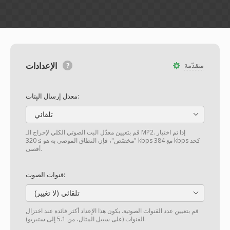
الإعدادات
متقدّمة
معدل إرسال البِتات:
تلقائي
قم بتعيين معدّل البت الصوتي الكلي لإخراج الـ MP2. إذا تم اختيار
"مخصّص"، فإن النطاق الموصى به هو ≥ 320 kbps مع 384 kbps كحد
أقصى.
قنوات الصوت:
تلقائي (لا تغيير)
قم بتعيين عدد القنوات الصوتية. يكون هذا الإعداد أكثر فائدة عند اختزال
القنوات (على سبيل المثال، من 5.1 إلى ستيريو).