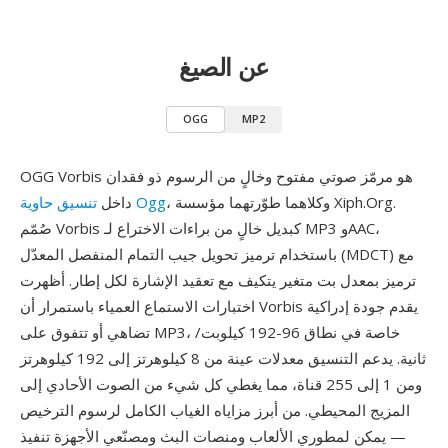
عن الصيغ
OGG
MP2
OGG Vorbis هو مرمّز صوتي مفتوح وخالٍ من الرسوم ذو فقدان
، وكلاهما طوّرتهما مؤسسة Xiph.Org.
تنسيق حاوية Ogg
داخل
صُمّم Vorbis كبديل خالٍ من براءات الاختراع لـ MP3 وAAC،
باستخدام ترميز تحويل جيب التمام المنفصل المعدّل (MDCT) مع
ترميز بمعدل بت متغير يتكيف مع تعقيد الإشارة لكل إطار. أظهرت
اختبارات الاستماع العمياء باستمرار أن Vorbis يقدم جودة إدراكية
تضاهي أو تتفوق على MP3، خاصة في نطاق 96-192 كيلوبت/
ثانية. يدعم التنسيق معدلات عينة من 8 كيلوهرتز إلى 192 كيلوهرتز
ومن 1 إلى 255 قناة، مما يغطي كل شيء من الصوت الأحادي إلى
المزيج المحيطي. من أبرز مزاياه الغياب الكامل لرسوم الترخيص
— يمكن لمطوري الألعاب ومنصات البث ومصنّعي الأجهزة تنفيذ