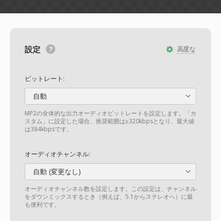
設定
高度な
ビットレート:
自動
MP2の全体的な出力オーディオビットレートを設定します。「カ
スタム」に設定した場合、推奨範囲は≥320kbpsとなり、最大値
は384kbpsです。
オーディオチャンネル:
自動 (変更なし)
オーディオチャンネル数を設定します。この設定は、チャンネル
をダウンミックスするとき（例えば、5.1からステレオへ）に最
も便利です。