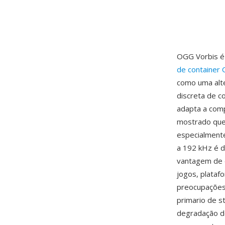
OGG Vorbis é 
de container
como uma alte
discreta de c
adapta a comp
mostrado que 
especialment
a 192 kHz é d
vantagem de d
jogos, plata
preocupações
primario de 
degradação de