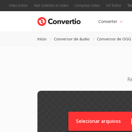
Video Editor
Add Subtitles to Video
Compress Video
GIF Editor
Te
Converter
Início
Conversor de áudio
Conversor de OGG
R
Selecionar arquivos