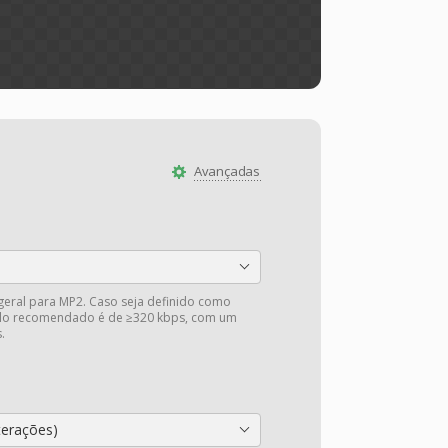
Avançadas
 geral para MP2. Caso seja definido como
valo recomendado é de ≥320 kbps, com um
.
terações)