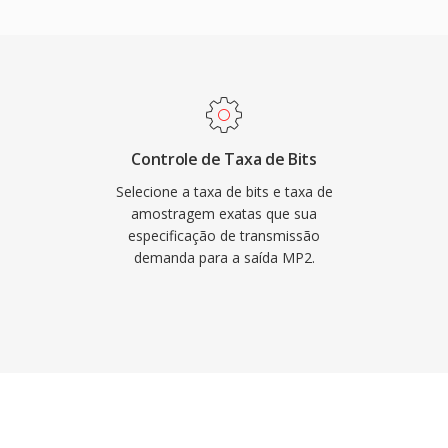
r que a televisão DVB, o
ra HDV todos determinam
dor também é mais curta,
missoes ao vivo onde a
vantagens mantém o MP2
 degradação graciosa
Controle de Taxa de Bits
 over-the-air, atraso
Selecione a taxa de bits e taxa de
deias de transmissão
amostragem exatas que sua
especificação de transmissão
raizada em estruturas
demanda para a saída MP2.