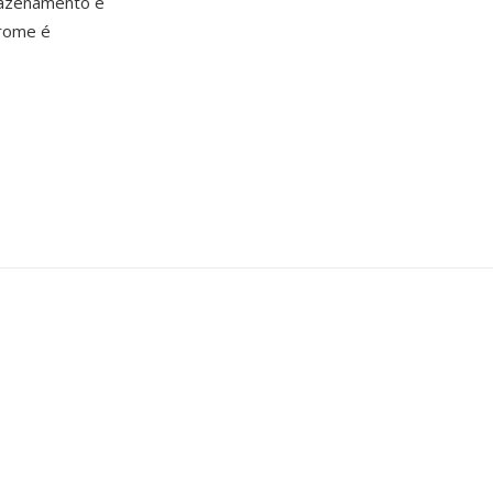
mazenamento é
hrome é