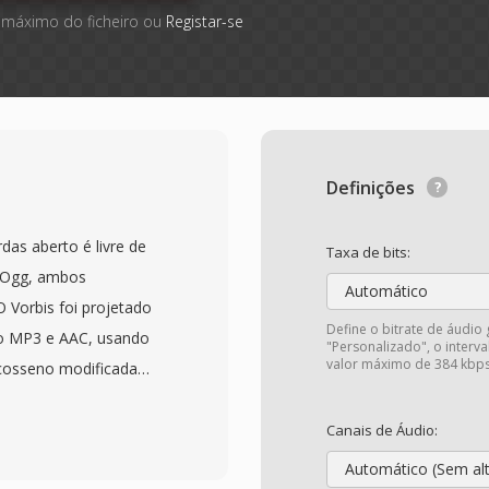
 máximo do ficheiro ou
Registar-se
Definições
as aberto é livre de
Taxa de bits:
r Ogg, ambos
Automático
O Vorbis foi projetado
Define o bitrate de áudio
ao MP3 e AAC, usando
"Personalizado", o inter
valor máximo de 384 kbps
 cosseno modificada
ariável que se adapta a
s de escuta cega têm
Canais de Áudio:
 oferece qualidade
Automático (Sem al