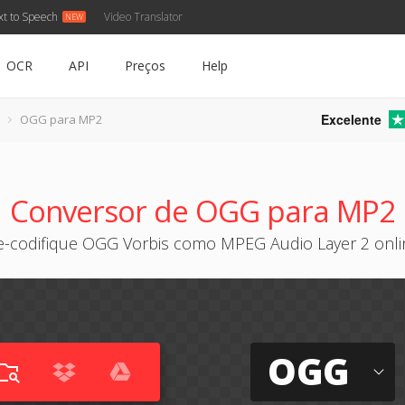
xt to Speech
Video Translator
OCR
API
Preços
Help
Excelente
OGG para MP2
Conversor de OGG para MP2
e-codifique OGG Vorbis como MPEG Audio Layer 2 onli
OGG