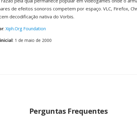
, razão pela qual permanece popular em videogames onde o ar
lhares de efeitos sonoros competem por espaço. VLC, Firefox, C
cem decodificação nativa do Vorbis.
or
:
Xiph.Org Foundation
nicial
: 1 de maio de 2000
Perguntas Frequentes