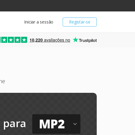
Iniciar a sessão
Registar-se
10,220
avaliações no
ne
MP2
para