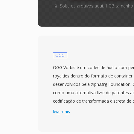
Solte os arquivos aqui. 1 GB tamanho
OGG
OGG Vorbis é um codec de áudio com perd
royalties dentro do formato de containe
desenvolvidos pela Xiph.Org Foundation. 
como uma alternativa livre de patentes 
codificação de transformada discreta de
(MDCT) com codificação de taxa de bits v
leia mais
complexidade do sinal por quadro. Teste
consistentemente mostrado que o Vorbis