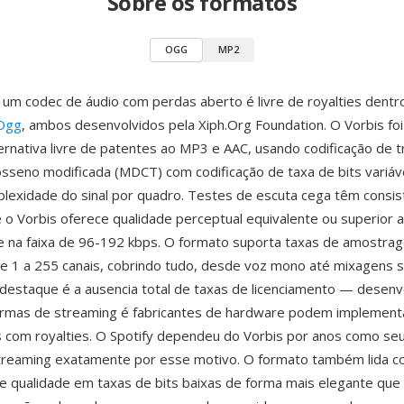
Sobre os formatos
OGG
MP2
um codec de áudio com perdas aberto é livre de royalties dent
 Ogg
, ambos desenvolvidos pela Xiph.Org Foundation. O Vorbis fo
rnativa livre de patentes ao MP3 e AAC, usando codificação de 
osseno modificada (MDCT) com codificação de taxa de bits variáv
lexidade do sinal por quadro. Testes de escuta cega têm cons
o Vorbis oferece qualidade perceptual equivalente ou superior 
e na faixa de 96-192 kbps. O formato suporta taxas de amostra
e 1 a 255 canais, cobrindo tudo, desde voz mono até mixagens 
estaque é a ausencia total de taxas de licenciamento — desen
formas de streaming é fabricantes de hardware podem implemen
 com royalties. O Spotify dependeu do Vorbis por anos como se
streaming exatamente por esse motivo. O formato também lida 
 qualidade em taxas de bits baixas de forma mais elegante que