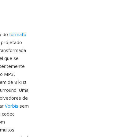
ro do
formato
i projetado
transformada
el que se
istentemente
ao MP3,
gem de 8 kHz
surround. Uma
volvedores de
tar
Vorbis
sem
u codec
com
 muitos