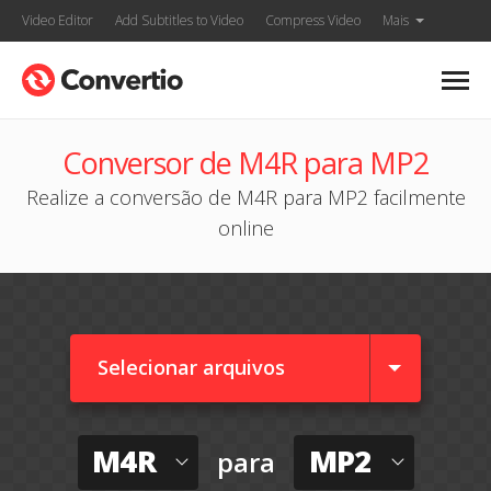
Video Editor
Add Subtitles to Video
Compress Video
Mais
Conversor de M4R para MP2
Realize a conversão de M4R para MP2 facilmente
online
Selecionar arquivos
M4R
MP2
para