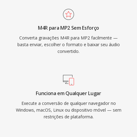
curta, uma característica importante para
transmissoes ao vivo onde a sincronizacao
labial é relevante. Três vantagens mantém o
M4R para MP2 Sem Esforço
MP2 pertinente décadas após a padronizacao:
Converta gravações M4R para MP2 facilmente —
degradação graciosa sob erros de transmissão
basta enviar, escolher o formato e baixar seu áudio
vital para sinais over-the-air, atraso mínimo de
convertido.
codificação adequado para cadeias de
transmissão em tempo real é aceitacao
regulatoria enraizada em estruturas de
transmissão europeias é asiaticas.
Funciona em Qualquer Lugar
Execute a conversão de qualquer navegador no
Windows, macOS, Linux ou dispositivo móvel — sem
restrições de plataforma.