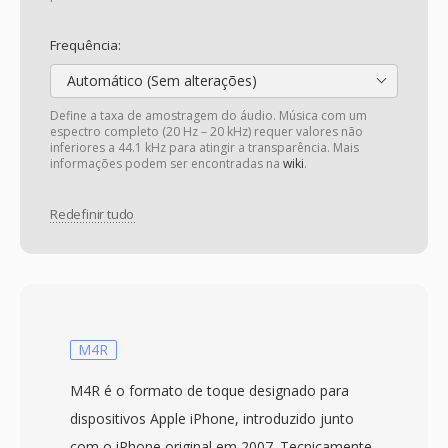
Frequência:
Automático (Sem alterações)
Define a taxa de amostragem do áudio. Música com um
espectro completo (20 Hz – 20 kHz) requer valores não
inferiores a 44.1 kHz para atingir a transparência. Mais
informações podem ser encontradas na
wiki
.
Redefinir tudo
M4R
M4R é o formato de toque designado para
dispositivos Apple iPhone, introduzido junto
com o iPhone original em 2007. Tecnicamente,