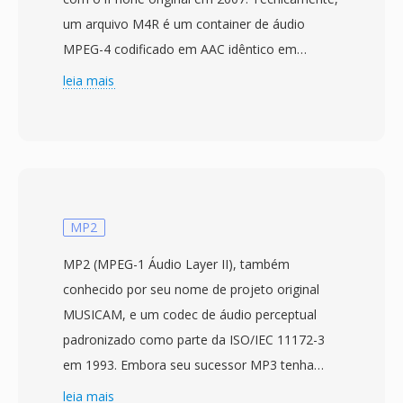
um arquivo M4R é um container de áudio
MPEG-4 codificado em AAC idêntico em
estrutura ao M4À — às unicas diferenças
leia mais
significativas são a extensão do arquivo é uma
restrição de duração de aproximadamente 30-
40 segundos imposta pelo iOS. A Apple
escolheu essa abordagem para que a
infraestrutura de codificação AAC existente
pudesse produzir toques sem modificacoes no
MP2
nível do codec, enquanto a extensão distinta
MP2 (MPEG-1 Áudio Layer II), também
impede que faixas de música regulares
conhecido por seu nome de projeto original
aparecam no seletor de toques é vice-versa.
MUSICAM, e um codec de áudio perceptual
Criar um M4R envolve codificar um clipe de
padronizado como parte da ISO/IEC 11172-3
áudio curto como AAC, corta-lo na duração
em 1993. Embora seu sucessor MP3 tenha
permitida é renomear o arquivo. O iTunes (ou
capturado os holofotes do consumidor, o MP2
leia mais
Apple Music em versões recentes do macOS) é