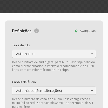
Definições
Avançadas
Taxa de bits:
Automático
Define o bitrate de áudio geral para MP2. Caso seja definido
como "Personalizado", o intervalo recomendado é de ≥320
kbps, com um valor máximo de 384 kbps.
Canais de Áudio:
Automático (Sem alterações)
Define o número de canais de áudio. Essa configuração é
muito útil ao reduzir canais (downmix), por exemplo, de 5.1
para estéreo.