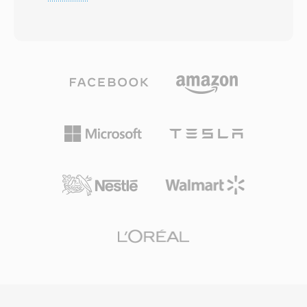
conquistou um nicho duravel em transmissoes
o GarageBand fornecem fluxos de trabalho
profissionais que mantém até hoje. O codec
integrados, e ferramentas de terceiros como o
divide o áudio em 32 sub-bandas por meio de
Audacity lidam igualmente bem com isso. Uma
um banco de filtros polifasico, aplica um
vez sincronizado ou baixado, o toque se
modelo psicoacustico para determinar limiares
integra às configurações do iOS para
de mascaramento é, em seguida, quantiza é
chamadas, alarmes é alertas por contato. Às
codifica cada sub-banda com Huffman.
vantagens práticas incluem implantação
Implantacoes de transmissão típicas usam
facilitada em qualquer iPhone por meio de
192-384 kbps para estéreo, produzindo
sincronizacao iTunes ou AirDrop, reprodução
qualidade transparente com menor
de alta qualidade do codec AAC mesmo em
complexidade de codificador é melhor
tamanhos de arquivo pequenos é a capacidade
resiliencia a erros que a Layer III. Essas
de atribuir toques individuais a contatos
propriedades explicam por que a televisão
específicos para identificacao instantânea do
DVB, o rádio digital DAB é o padrão de
chamador.
filmadora HDV todos determinam ou preferem
MP2. A latencia do codificador também é mais