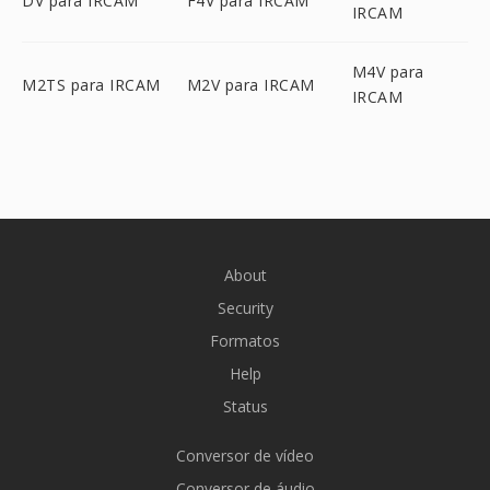
DV para IRCAM
F4V para IRCAM
IRCAM
M4V para
M2TS para IRCAM
M2V para IRCAM
IRCAM
About
Security
Formatos
Help
Status
Conversor de vídeo
Conversor de áudio