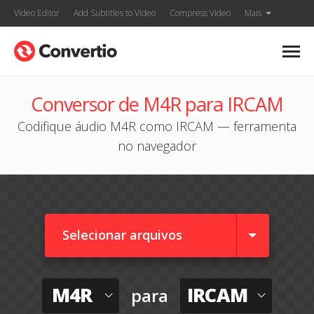
Video Editor
Add Subtitles to Video
Compress Video
Mais
Conversor de M4R para IRCAM
Codifique áudio M4R como IRCAM — ferramenta
no navegador
Selecionar arquivos
M4R
IRCAM
para