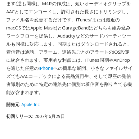
ます(逆も同様)。M4Rの作成は、短いオーディオクリップを
AACとしてエンコードし、許可された長さにトリミングし、
ファイル名を変更するだけです。iTunes(または最近の
macOSではApple Music)とGarageBandはどちらも組み込み
ワークフローを提供し、Audacityなどのサードパーティツー
ルも同様に対応します。同期またはダウンロードされると、
着信音は通話、アラーム、連絡先ごとのアラートのiOS設定
に統合されます。実用的な利点には、iTunes同期やAirDrop
を通じた任意の
iPhone
への簡単な展開、小さなファイルサイ
ズでもAACコーデックによる高品質再生、そして即座の発信
者識別のために特定の連絡先に個別の着信音を割り当てる機
能が含まれます。
開発元
:
Apple Inc.
初回リリース
: 2007年6月29日