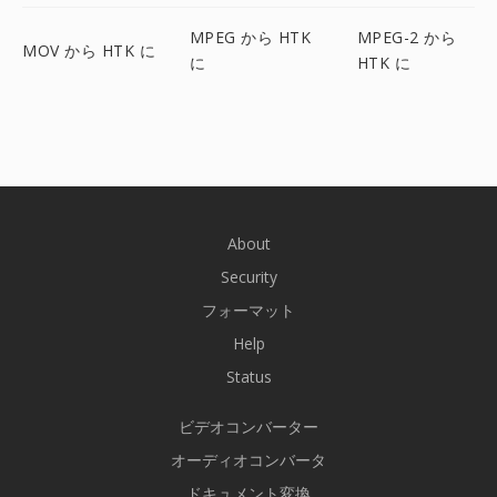
MPEG から HTK
MPEG-2 から
MOV から HTK に
に
HTK に
About
Security
フォーマット
Help
Status
ビデオコンバーター
オーディオコンバータ
ドキュメント変換