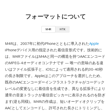
フォーマットについて
M4R
HTK
M4Rは、2007年に初代iPhoneとともに導入された
Apple
iPhoneデバイス用の指定された着信音形式です。技術的に
は、M4RファイルはM4Aと同一の構造を持つAACエンコード
のMPEG-4オーディオコンテナです — 唯一の意味のある違
いはファイル拡張子と、iOSによって適用される約30-40秒
の長さ制限です。Appleはこのアプローチを選択したため、
既存のAACエンコーダーインフラストラクチャがコーデック
レベルの変更なしに着信音を生成でき、異なる拡張子により
通常の音楽トラックが着信音ピッカーに表示されるのを防ぎ
ます(逆も同様)。M4Rの作成は、短いオーディオクリップを
AACとしてエンコードし、許可された長さにトリミングし、