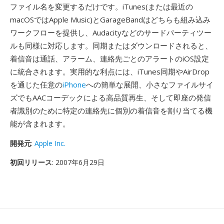
ファイル名を変更するだけです。iTunes(または最近の
macOSではApple Music)とGarageBandはどちらも組み込み
ワークフローを提供し、Audacityなどのサードパーティツー
ルも同様に対応します。同期またはダウンロードされると、
着信音は通話、アラーム、連絡先ごとのアラートのiOS設定
に統合されます。実用的な利点には、iTunes同期やAirDrop
を通じた任意の
iPhone
への簡単な展開、小さなファイルサイ
ズでもAACコーデックによる高品質再生、そして即座の発信
者識別のために特定の連絡先に個別の着信音を割り当てる機
能が含まれます。
開発元
:
Apple Inc.
初回リリース
: 2007年6月29日