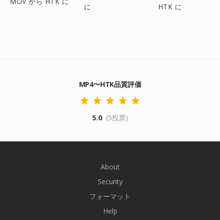
MOV から HTK に
に
HTK に
MP4〜HTK品質評価
5.0
(5投票)
About
Security
フォーマット
Help