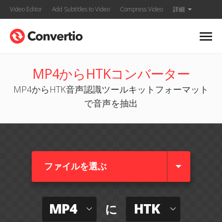
Video Editor
Add Subtitles to Video
Compress Video
詳細
MP4からHTKコンバーター
MP4からHTK音声認識ツールキットフォーマット
で音声を抽出
ファイルを選ぶ
MP4
HTK
に