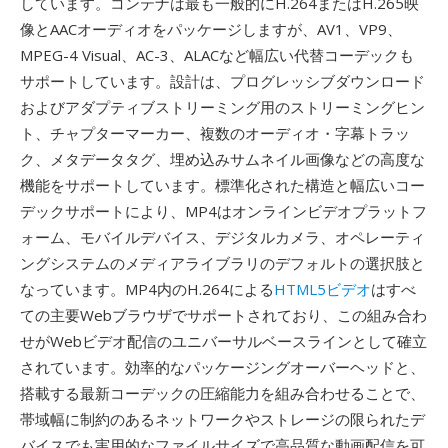
しています。コンテナは最も一般的にH.264またはH.265映
像とAACオーディオをパッケージしますが、AV1、VP9、
MPEG-4 Visual、AC-3、ALACなど幅広い代替コーデックも
サポートしています。設計は、プログレッシブダウンロード
およびアダプティブストリーミング用のストリーミングヒン
ト、チャプターマーカー、複数のオーディオ・字幕トラッ
ク、メタデータタグ、埋め込みサムネイル画像などの高度な
機能をサポートしています。標準化された構造と幅広いコー
デックサポートにより、MP4はオンラインビデオプラットフ
ォーム、モバイルデバイス、デジタルカメラ、オペレーティ
ングシステムのメディアライブラリのデフォルトの選択肢と
なっています。MP4内のH.264による
HTML5ビデオ
はすべ
ての主要Webブラウザでサポートされており、この組み合わ
せがWebビデオ配信のユニバーサルベースラインとして確立
されています。効率的なパッケージングオーバーヘッドと、
搭載する最新コーデックの圧縮能力を組み合わせることで、
帯域幅に制約のあるネットワークやストレージの限られたデ
バイスでも実用的なファイルサイズで高品質な動画配信を可