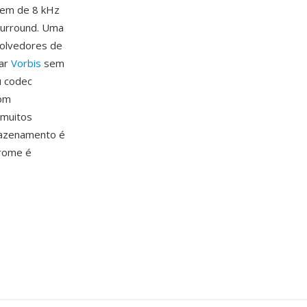
gem de 8 kHz
surround. Uma
volvedores de
tar
Vorbis
sem
u codec
com
 muitos
mazenamento é
hrome é