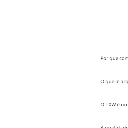
Por que co
O que lê ar
O TXW é um
A qualidad