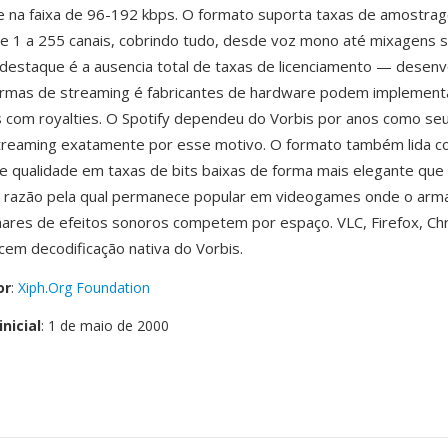
e na faixa de 96-192 kbps. O formato suporta taxas de amostra
e 1 a 255 canais, cobrindo tudo, desde voz mono até mixagens 
estaque é a ausencia total de taxas de licenciamento — desen
formas de streaming é fabricantes de hardware podem implemen
 com royalties. O Spotify dependeu do Vorbis por anos como se
streaming exatamente por esse motivo. O formato também lida 
 qualidade em taxas de bits baixas de forma mais elegante que
, razão pela qual permanece popular em videogames onde o ar
lhares de efeitos sonoros competem por espaço. VLC, Firefox, C
cem decodificação nativa do Vorbis.
or
:
Xiph.Org Foundation
nicial
: 1 de maio de 2000