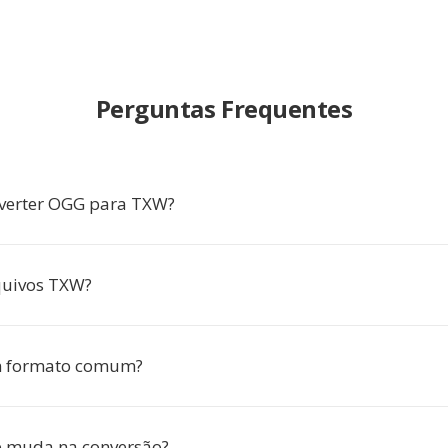
Perguntas Frequentes
nverter OGG para TXW?
quivos TXW?
 formato comum?
e muda na conversão?