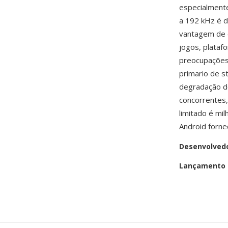
especialment
a 192 kHz é d
vantagem de d
jogos, plata
preocupações
primario de 
degradação de
concorrentes
limitado é mi
Android forne
Desenvolved
Lançamento i