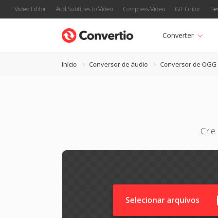
Video Editor
Add Subtitles to Video
Compress Video
GIF Editor
Te
Converter
Início
Conversor de áudio
Conversor de OGG
Crie
Selecionar arquivos