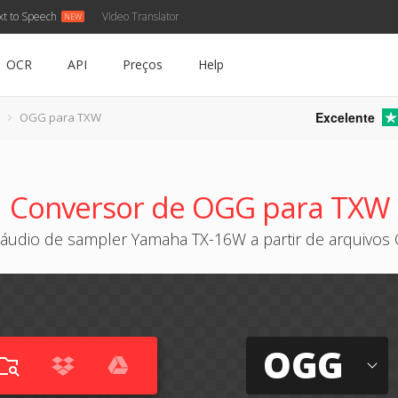
xt to Speech
Video Translator
OCR
API
Preços
Help
Excelente
OGG para TXW
Conversor de OGG para TXW
 áudio de sampler Yamaha TX-16W a partir de arquivo
OGG