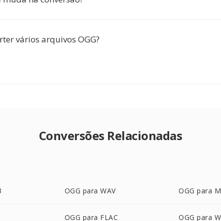
rter vários arquivos OGG?
Conversões Relacionadas
3
OGG para WAV
OGG para 
OGG para FLAC
OGG para 