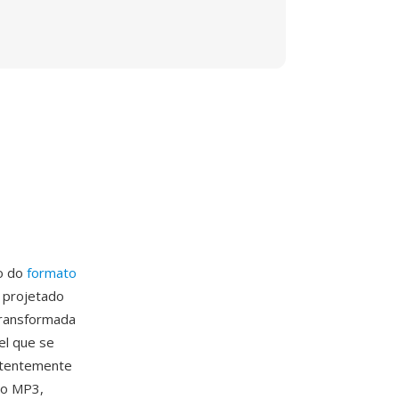
ro do
formato
i projetado
transformada
el que se
istentemente
ao MP3,