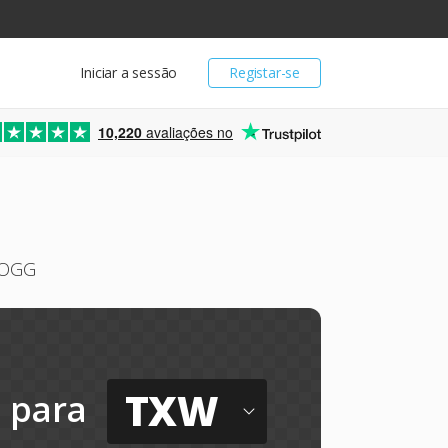
Iniciar a sessão
Registar-se
10,220
avaliações no
s OGG
TXW
para