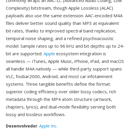
commonly wraps an AAC-LC (Advanced Audio Coding, Low
Complexity) bitstream, though Apple Lossless (ALAC)
payloads also use the same extension. AAC-encoded M4A
files deliver better sound quality than MP3 at equivalent
bit rates, thanks to improved spectral band replication,
temporal noise shaping, and a refined psychoacoustic
model. Sample rates up to 96 kHz and bit depths up to 24-
bit are supported.
Apple
ecosystem integration is
seamless — iTunes, Apple Music, iPhone, iPad, and macOS
all handle M4A natively — while third-party support spans
VLC, foobar2000, Android, and most car infotainment
systems. Three tangible benefits define the format:
superior coding efficiency over older lossy codecs, rich
metadata through the MP4 atom structure (artwork,
chapters, lyrics), and dual-mode flexibility serving both
lossy and lossless workflows.
Desenvolvedor
:
Apple Inc.