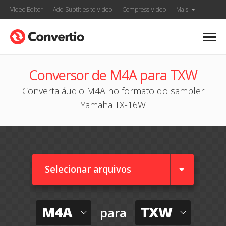
Video Editor
Add Subtitles to Video
Compress Video
Mais
Conversor de M4A para TXW
Converta áudio M4A no formato do sampler
Yamaha TX-16W
Selecionar arquivos
M4A
TXW
para