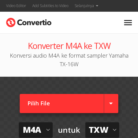
Video Editor
Add Subtitles to Video
Selanjutnya
Konverter M4A ke TXW
Konversi audio M4A ke format sampler Yamaha
TX-16W
Pilih File
M4A
TXW
untuk