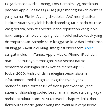
LC (Advanced Audio Coding, Low Complexity), meskipun
payload Apple Lossless (ALAC) juga menggunakan ekstensi
yang sama. File M4A yang dikodekan AAC menghasilkan
kualitas suara yang lebih baik dibanding MP3 pada bit rate
yang setara, berkat spectral band replication yang lebih
baik, temporal noise shaping, dan model psikoakustik yang
disempurnakan. Sample rate hingga 96 kHz dan kedalaman
bit hingga 24-bit didukung. Integrasi ekosistem
Apple
sangat mulus — iTunes, Apple Music, iPhone, iPad, dan
macOS semuanya menangani M4A secara native —
sementara dukungan pihak ketiga mencakup VLC,
foobar2000, Android, dan sebagian besar sistem
infotainment mobil. Tiga keunggulan nyata yang
mendefinisikan format ini: efisiensi pengkodean yang
superior dibanding codec lossy lama, metadata yang kaya
melalui struktur atom MP4 (artwork, chapter, lirik), dan
fleksibilitas mode ganda yang melayani alur kerja lossy