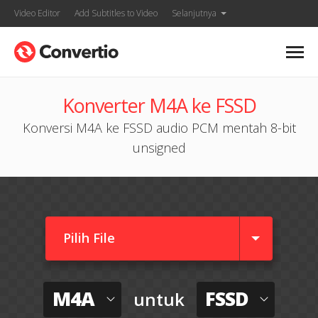
Video Editor
Add Subtitles to Video
Selanjutnya
Konverter M4A ke FSSD
Konversi M4A ke FSSD audio PCM mentah 8-bit
unsigned
Pilih File
M4A
FSSD
untuk