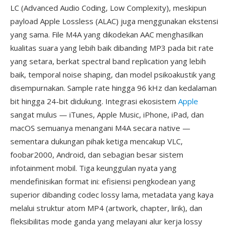
LC (Advanced Audio Coding, Low Complexity), meskipun
payload Apple Lossless (ALAC) juga menggunakan ekstensi
yang sama. File M4A yang dikodekan AAC menghasilkan
kualitas suara yang lebih baik dibanding MP3 pada bit rate
yang setara, berkat spectral band replication yang lebih
baik, temporal noise shaping, dan model psikoakustik yang
disempurnakan. Sample rate hingga 96 kHz dan kedalaman
bit hingga 24-bit didukung. Integrasi ekosistem
Apple
sangat mulus — iTunes, Apple Music, iPhone, iPad, dan
macOS semuanya menangani M4A secara native —
sementara dukungan pihak ketiga mencakup VLC,
foobar2000, Android, dan sebagian besar sistem
infotainment mobil. Tiga keunggulan nyata yang
mendefinisikan format ini: efisiensi pengkodean yang
superior dibanding codec lossy lama, metadata yang kaya
melalui struktur atom MP4 (artwork, chapter, lirik), dan
fleksibilitas mode ganda yang melayani alur kerja lossy