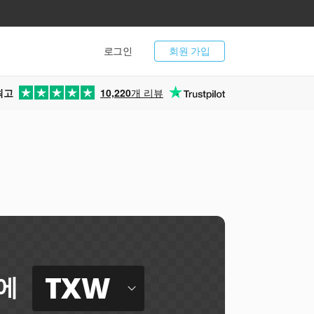
로그인
회원 가입
최고
10,220
개 리뷰
TXW
에